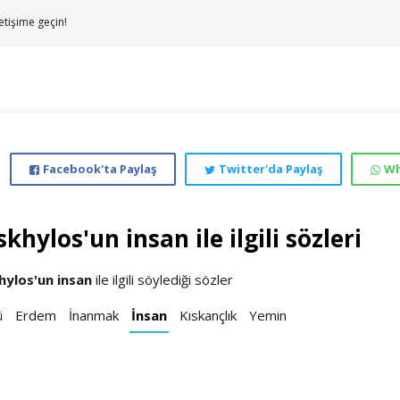
etişime geçin!
Facebook'ta Paylaş
Twitter'da Paylaş
Wh
khylos'un insan ile ilgili sözleri
hylos'un
insan
ile ilgili söylediği sözler
ü
Erdem
İnanmak
İnsan
Kıskançlık
Yemin