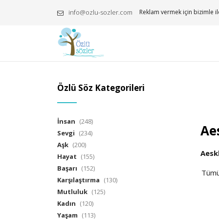
info@ozlu-sozler.com
Reklam vermek için bizimle il
Özlü Söz Kategorileri
İnsan
(248)
Aes
Sevgi
(234)
Aşk
(200)
Aesk
Hayat
(155)
Başarı
(152)
Tüm
Karşılaştırma
(130)
Mutluluk
(125)
Kadın
(120)
Yaşam
(113)