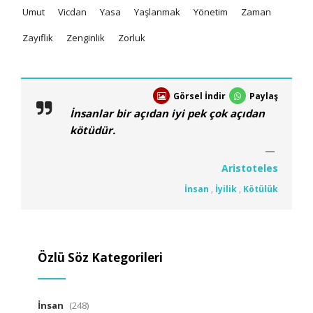
Umut
Vicdan
Yasa
Yaşlanmak
Yönetim
Zaman
Zayıflık
Zenginlik
Zorluk
Görsel İndir
Paylaş
İnsanlar bir açıdan iyi pek çok açıdan
kötüdür.
Aristoteles
İnsan
,
İyilik
,
Kötülük
Özlü Söz Kategorileri
İnsan
(248)