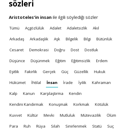
sözleri
Aristoteles'in
insan
ile ilgili söylediği sözler
Tümü
Açgözlülük
Adalet
Adaletsizlik
Akıl
Arkadaş
Arkadaşlık
Aşk
Bilgelik
Bilgi
Bütünlük
Cesaret
Demokrasi
Doğru
Dost
Dostluk
Düşünce
Düşünmek
Eğitim
Eğitimsizlik
Erdem
Eşitlik
Fakirlik
Gerçek
Güç
Güzellik
Hukuk
Hükümet
İhtilal
İnsan
İrade
İyilik
Kahraman
Kalp
Kanun
Karşılaştırma
Kendin
Kendini Kandırmak
Konuşmak
Korkmak
Kötülük
Kuvvet
Kültür
Mevki
Mutluluk
Mütevazilik
Ölüm
Para
Ruh
Rüya
Silah
Sinirlenmek
Statü
Suç