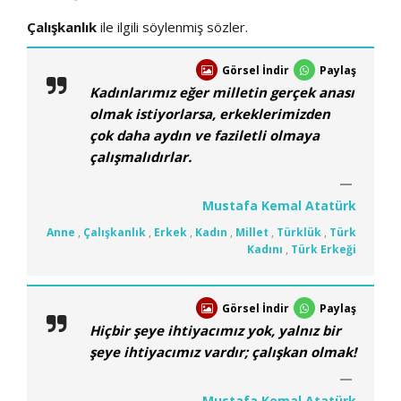
Çalışkanlık
ile ilgili söylenmiş sözler.
Görsel İndir
Paylaş
Kadınlarımız eğer milletin gerçek anası
olmak istiyorlarsa, erkeklerimizden
çok daha aydın ve faziletli olmaya
çalışmalıdırlar.
Mustafa Kemal Atatürk
Anne
,
Çalışkanlık
,
Erkek
,
Kadın
,
Millet
,
Türklük
,
Türk
Kadını
,
Türk Erkeği
Görsel İndir
Paylaş
Hiçbir şeye ihtiyacımız yok, yalnız bir
şeye ihtiyacımız vardır; çalışkan olmak!
Mustafa Kemal Atatürk