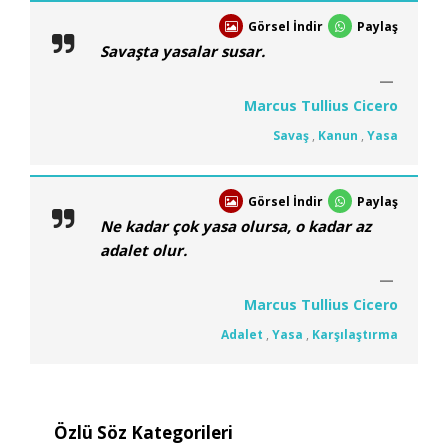
Görsel İndir
Paylaş
Savaşta yasalar susar.
Marcus Tullius Cicero
Savaş
,
Kanun
,
Yasa
Görsel İndir
Paylaş
Ne kadar çok yasa olursa, o kadar az
adalet olur.
Marcus Tullius Cicero
Adalet
,
Yasa
,
Karşılaştırma
Özlü Söz Kategorileri