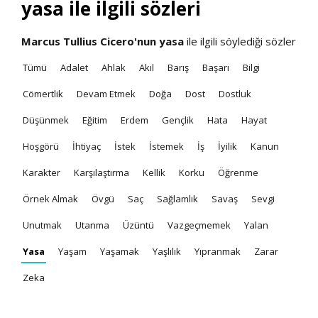
yasa ile ilgili sözleri
Marcus Tullius Cicero'nun
yasa
ile ilgili söylediği sözler
Tümü
Adalet
Ahlak
Akıl
Barış
Başarı
Bilgi
Cömertlik
Devam Etmek
Doğa
Dost
Dostluk
Düşünmek
Eğitim
Erdem
Gençlik
Hata
Hayat
Hoşgörü
İhtiyaç
İstek
İstemek
İş
İyilik
Kanun
Karakter
Karşılaştırma
Kellik
Korku
Öğrenme
Örnek Almak
Övgü
Saç
Sağlamlık
Savaş
Sevgi
Unutmak
Utanma
Üzüntü
Vazgeçmemek
Yalan
Yasa
Yaşam
Yaşamak
Yaşlılık
Yıpranmak
Zarar
Zeka