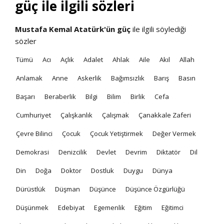
güç ile ilgili sözleri
Mustafa Kemal Atatürk'ün
güç
ile ilgili söylediği
sözler
Tümü
Acı
Açlık
Adalet
Ahlak
Aile
Akıl
Allah
Anlamak
Anne
Askerlik
Bağımsızlık
Barış
Basın
Başarı
Beraberlik
Bilgi
Bilim
Birlik
Cefa
Cumhuriyet
Çalışkanlık
Çalışmak
Çanakkale Zaferi
Çevre Bilinci
Çocuk
Çocuk Yetiştirmek
Değer Vermek
Demokrasi
Denizcilik
Devlet
Devrim
Diktatör
Dil
Din
Doğa
Doktor
Dostluk
Duygu
Dünya
Dürüstlük
Düşman
Düşünce
Düşünce Özgürlüğü
Düşünmek
Edebiyat
Egemenlik
Eğitim
Eğitimci