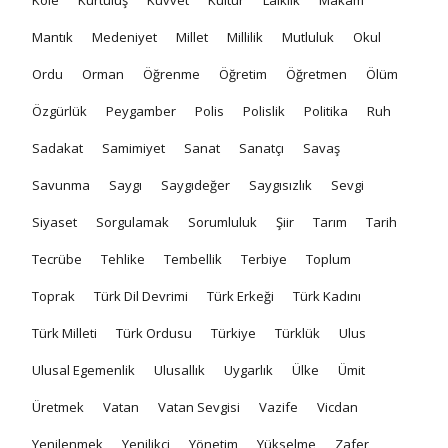
Mantık
Medeniyet
Millet
Millilik
Mutluluk
Okul
Ordu
Orman
Öğrenme
Öğretim
Öğretmen
Ölüm
Özgürlük
Peygamber
Polis
Polislik
Politika
Ruh
Sadakat
Samimiyet
Sanat
Sanatçı
Savaş
Savunma
Saygı
Saygıdeğer
Saygısızlık
Sevgi
Siyaset
Sorgulamak
Sorumluluk
Şiir
Tarım
Tarih
Tecrübe
Tehlike
Tembellik
Terbiye
Toplum
Toprak
Türk Dil Devrimi
Türk Erkeği
Türk Kadını
Türk Milleti
Türk Ordusu
Türkiye
Türklük
Ulus
Ulusal Egemenlik
Ulusallık
Uygarlık
Ülke
Ümit
Üretmek
Vatan
Vatan Sevgisi
Vazife
Vicdan
Yenilenmek
Yenilikçi
Yönetim
Yükselme
Zafer