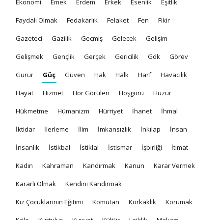
Ekonomi
Emek
Erdem
Erkek
Esenlik
Eşitlik
Faydalı Olmak
Fedakarlık
Felaket
Fen
Fikir
Gazeteci
Gazilik
Geçmiş
Gelecek
Gelişim
Gelişmek
Gençlik
Gerçek
Gericilik
Gök
Görev
Gurur
Güç
Güven
Hak
Halk
Harf
Havacılık
Hayat
Hizmet
Hor Görülen
Hoşgörü
Huzur
Hükmetme
Hümanizm
Hürriyet
İhanet
İhmal
İktidar
İlerleme
İlim
İmkansızlık
İnkılap
İnsan
İnsanlık
İstikbal
İstiklal
İstismar
İşbirliği
İtimat
Kadın
Kahraman
Kandırmak
Kanun
Karar Vermek
Kararlı Olmak
Kendini Kandırmak
Kız Çocuklarının Eğitimi
Komutan
Korkaklık
Korumak
Köle
Kurtuluş
Kuvvet
Kültür
Laiklik
Makam