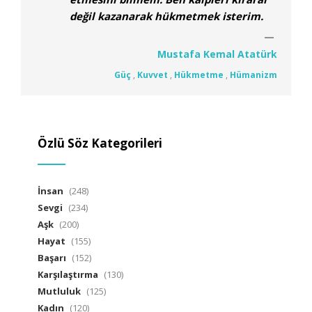
değil kazanarak hükmetmek isterim.
Mustafa Kemal Atatürk
Güç
,
Kuvvet
,
Hükmetme
,
Hümanizm
Özlü Söz Kategorileri
İnsan
(248)
Sevgi
(234)
Aşk
(200)
Hayat
(155)
Başarı
(152)
Karşılaştırma
(130)
Mutluluk
(125)
Kadın
(120)