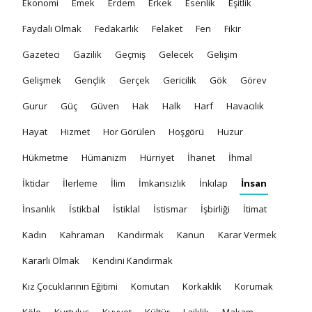
Ekonomi
Emek
Erdem
Erkek
Esenlik
Eşitlik
Faydalı Olmak
Fedakarlık
Felaket
Fen
Fikir
Gazeteci
Gazilik
Geçmiş
Gelecek
Gelişim
Gelişmek
Gençlik
Gerçek
Gericilik
Gök
Görev
Gurur
Güç
Güven
Hak
Halk
Harf
Havacılık
Hayat
Hizmet
Hor Görülen
Hoşgörü
Huzur
Hükmetme
Hümanizm
Hürriyet
İhanet
İhmal
İktidar
İlerleme
İlim
İmkansızlık
İnkılap
İnsan
İnsanlık
İstikbal
İstiklal
İstismar
İşbirliği
İtimat
Kadın
Kahraman
Kandırmak
Kanun
Karar Vermek
Kararlı Olmak
Kendini Kandırmak
Kız Çocuklarının Eğitimi
Komutan
Korkaklık
Korumak
Köle
Kurtuluş
Kuvvet
Kültür
Laiklik
Makam