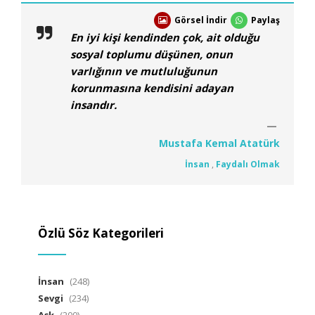
Görsel İndir
Paylaş
En iyi kişi kendinden çok, ait olduğu
sosyal toplumu düşünen, onun
varlığının ve mutluluğunun
korunmasına kendisini adayan
insandır.
Mustafa Kemal Atatürk
İnsan
,
Faydalı Olmak
Özlü Söz Kategorileri
İnsan
(248)
Sevgi
(234)