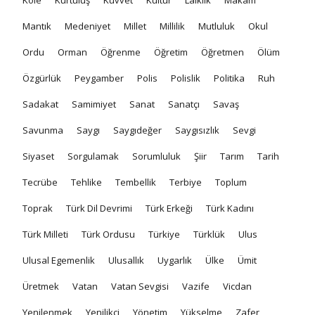
Mantık
Medeniyet
Millet
Millilik
Mutluluk
Okul
Ordu
Orman
Öğrenme
Öğretim
Öğretmen
Ölüm
Özgürlük
Peygamber
Polis
Polislik
Politika
Ruh
Sadakat
Samimiyet
Sanat
Sanatçı
Savaş
Savunma
Saygı
Saygıdeğer
Saygısızlık
Sevgi
Siyaset
Sorgulamak
Sorumluluk
Şiir
Tarım
Tarih
Tecrübe
Tehlike
Tembellik
Terbiye
Toplum
Toprak
Türk Dil Devrimi
Türk Erkeği
Türk Kadını
Türk Milleti
Türk Ordusu
Türkiye
Türklük
Ulus
Ulusal Egemenlik
Ulusallık
Uygarlık
Ülke
Ümit
Üretmek
Vatan
Vatan Sevgisi
Vazife
Vicdan
Yenilenmek
Yenilikçi
Yönetim
Yükselme
Zafer