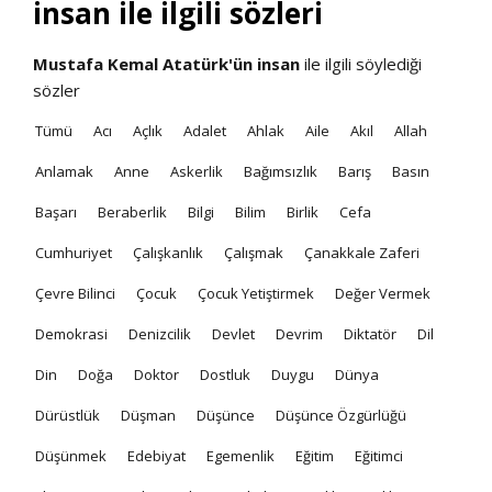
insan ile ilgili sözleri
Mustafa Kemal Atatürk'ün
insan
ile ilgili söylediği
sözler
Tümü
Acı
Açlık
Adalet
Ahlak
Aile
Akıl
Allah
Anlamak
Anne
Askerlik
Bağımsızlık
Barış
Basın
Başarı
Beraberlik
Bilgi
Bilim
Birlik
Cefa
Cumhuriyet
Çalışkanlık
Çalışmak
Çanakkale Zaferi
Çevre Bilinci
Çocuk
Çocuk Yetiştirmek
Değer Vermek
Demokrasi
Denizcilik
Devlet
Devrim
Diktatör
Dil
Din
Doğa
Doktor
Dostluk
Duygu
Dünya
Dürüstlük
Düşman
Düşünce
Düşünce Özgürlüğü
Düşünmek
Edebiyat
Egemenlik
Eğitim
Eğitimci