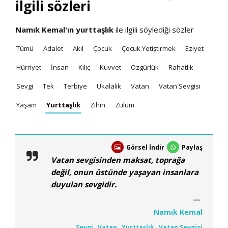
ilgili sözleri
Namık Kemal'ın
yurttaşlık
ile ilgili söylediği sözler
Tümü
Adalet
Akıl
Çocuk
Çocuk Yetiştirmek
Eziyet
Hürriyet
İnsan
Kılıç
Kuvvet
Özgürlük
Rahatlık
Sevgi
Tek
Terbiye
Ukalalık
Vatan
Vatan Sevgisi
Yaşam
Yurttaşlık
Zihin
Zulüm
Görsel İndir
Paylaş
Vatan sevgisinden maksat, toprağa
değil, onun üstünde yaşayan insanlara
duyulan sevgidir.
Namık Kemal
Sevgi
,
Vatan
,
Yurttaşlık
,
Vatan Sevgisi