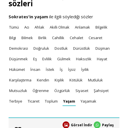
sözleri
Sokrates'in
yaşam
ile ilgili söylediği sözler
Tümü
Acı
Ahlak
Akıllı Olmak
Anlamak
Bilgelik
Bilgi
Bilmek
Birlik
Cahillik
Cehalet
Cesaret
Demokrasi
Doğruluk
Dostluk
Dürüstlük
Düşman
Düşünmek
Eş
Evlilik
Gülmek
Haksızlık
Hayat
Hükümet
İnsan
İstek
İş
İşsiz
İyilik
Karşılaştırma
Kendin
Kişilik
Kötülük
Mutluluk
Mutsuzluk
Öğrenme
Özgürlük
Siyaset
Şahsiyet
Terbiye
Ticaret
Toplum
Yaşam
Yaşamak
Görsel İndir
Paylaş