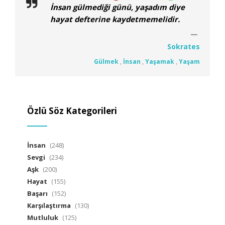
İnsan gülmediği günü, yaşadım diye
hayat defterine kaydetmemelidir.
Sokrates
Gülmek
,
İnsan
,
Yaşamak
,
Yaşam
Özlü Söz Kategorileri
İnsan
(248)
Sevgi
(234)
Aşk
(200)
Hayat
(155)
Başarı
(152)
Karşılaştırma
(130)
Mutluluk
(125)