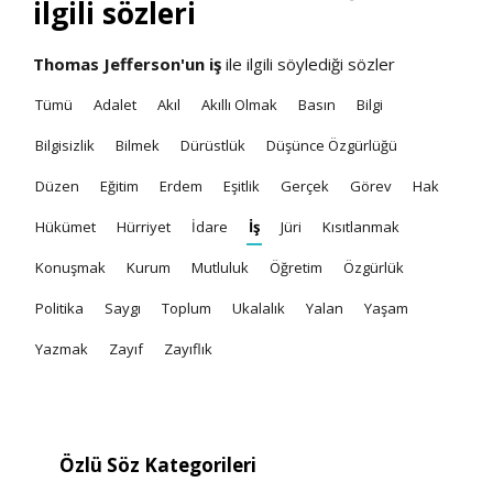
ilgili sözleri
Thomas Jefferson'un
iş
ile ilgili söylediği sözler
Tümü
Adalet
Akıl
Akıllı Olmak
Basın
Bilgi
Bilgisizlik
Bilmek
Dürüstlük
Düşünce Özgürlüğü
Düzen
Eğitim
Erdem
Eşitlik
Gerçek
Görev
Hak
Hükümet
Hürriyet
İdare
İş
Jüri
Kısıtlanmak
Konuşmak
Kurum
Mutluluk
Öğretim
Özgürlük
Politika
Saygı
Toplum
Ukalalık
Yalan
Yaşam
Yazmak
Zayıf
Zayıflık
Özlü Söz Kategorileri