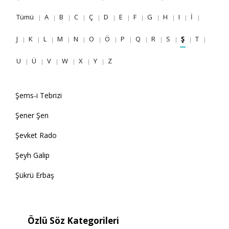
Tümü
A
B
C
Ç
D
E
F
G
H
I
İ
J
K
L
M
N
O
Ö
P
Q
R
S
Ş
T
U
Ü
V
W
X
Y
Z
Şems-i Tebrizi
Şener Şen
Şevket Rado
Şeyh Galip
Şükrü Erbaş
Özlü Söz Kategorileri