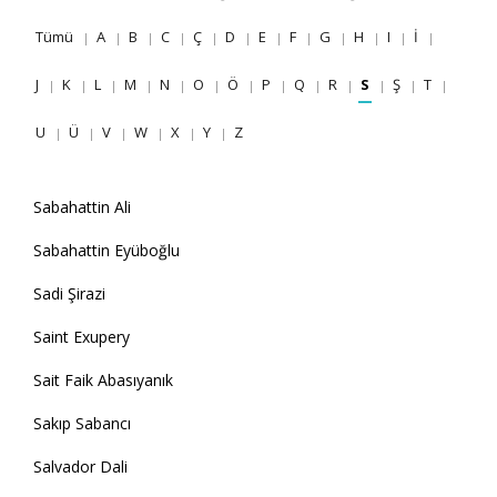
Tümü
A
B
C
Ç
D
E
F
G
H
I
İ
J
K
L
M
N
O
Ö
P
Q
R
S
Ş
T
U
Ü
V
W
X
Y
Z
Sabahattin Ali
Sabahattin Eyüboğlu
Sadi Şirazi
Saint Exupery
Sait Faik Abasıyanık
Sakıp Sabancı
Salvador Dali