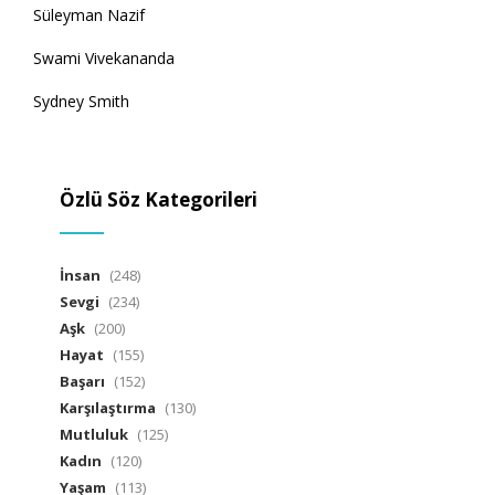
Süleyman Nazif
Swami Vivekananda
Sydney Smith
Özlü Söz Kategorileri
İnsan
(248)
Sevgi
(234)
Aşk
(200)
Hayat
(155)
Başarı
(152)
Karşılaştırma
(130)
Mutluluk
(125)
Kadın
(120)
Yaşam
(113)