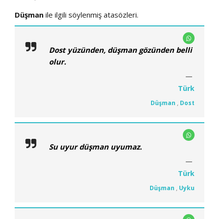
Düşman
ile ilgili söylenmiş atasözleri.
Dost yüzünden, düşman gözünden belli
olur.
Türk
Düşman
,
Dost
Su uyur düşman uyumaz.
Türk
Düşman
,
Uyku