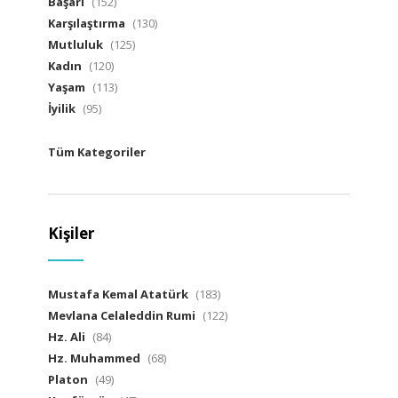
Başarı
(152)
Karşılaştırma
(130)
Mutluluk
(125)
Kadın
(120)
Yaşam
(113)
İyilik
(95)
Tüm Kategoriler
Kişiler
Mustafa Kemal Atatürk
(183)
Mevlana Celaleddin Rumi
(122)
Hz. Ali
(84)
Hz. Muhammed
(68)
Platon
(49)