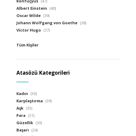
Konfüçyüs
(47)
Albert Einstein
(40)
Oscar Wilde
(39)
Johann Wolfgang von Goethe
(38)
Victor Hugo
(37)
Tüm Kişiler
Atasözü Kategorileri
Kadın
(50)
Karşılaştırma
(39)
Aşk
(35)
Para
(31)
Güzellik
(30)
Başarı
(24)