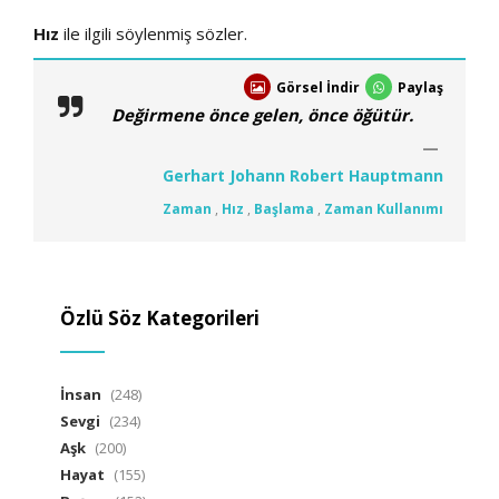
Hız
ile ilgili söylenmiş sözler.
Görsel İndir
Paylaş
Değirmene önce gelen, önce öğütür.
Gerhart Johann Robert Hauptmann
Zaman
,
Hız
,
Başlama
,
Zaman Kullanımı
Özlü Söz Kategorileri
İnsan
(248)
Sevgi
(234)
Aşk
(200)
Hayat
(155)