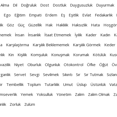
 Alma
Dil
Doğruluk
Dost
Dostluk
Duygusuzluk
Duyurmak
Ego
Eğitim
Empati
Erdem
Eş
Eşitlik
Evlat
Fedakarlık
ik
Göz
Güç
Güzellik
Hak
Haklılık
Haksızlık
Hata
Hoşgör
tmemek
İnsan
İnsanlık
İtaat Etmemek
İyilik
Kader
Kadın
K
a
Karşılaştırma
Karşılık Beklememek
Karşılık Görmek
Keder
lık
Kin
Kişilik
Komşuluk
Konuşmak
Korumak
Kötülük
Kus
azilik
Niyet
Oburluk
Olgunluk
Otokontrol
Öfke
Öğüt
Öv
ganlık
Servet
Sevgi
Sevilmek
Sıkıntı
Sır
Sır Tutmak
Sızla
ir
Tembellik
Toplum
Tutarlılık
Umut
Üslup
Üstünlük
Vat
mseverlik
Yemek
Yoksulluk
Yönetim
Zalim
Zalim Olmak
Z
nlik
Zorluk
Zulüm