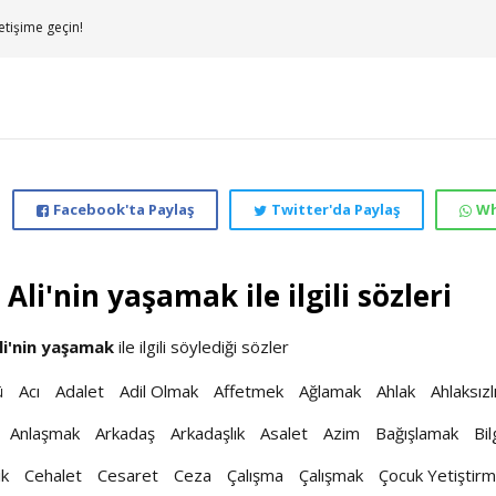
etişime geçin!
Facebook'ta Paylaş
Twitter'da Paylaş
Wh
 Ali'nin yaşamak ile ilgili sözleri
li'nin
yaşamak
ile ilgili söylediği sözler
ü
Acı
Adalet
Adil Olmak
Affetmek
Ağlamak
Ahlak
Ahlaksızl
Anlaşmak
Arkadaş
Arkadaşlık
Asalet
Azim
Bağışlamak
Bil
ik
Cehalet
Cesaret
Ceza
Çalışma
Çalışmak
Çocuk Yetiştir