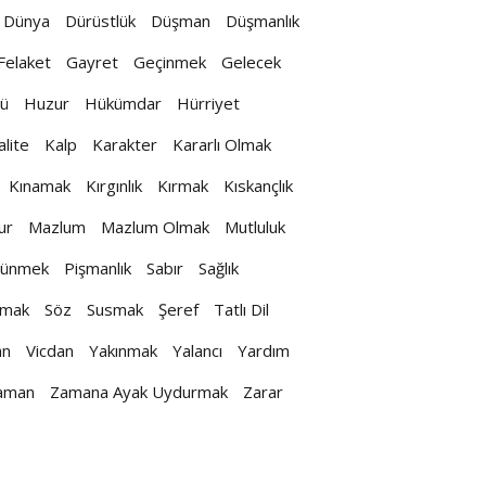
Dünya
Dürüstlük
Düşman
Düşmanlık
Felaket
Gayret
Geçinmek
Gelecek
ü
Huzur
Hükümdar
Hürriyet
alite
Kalp
Karakter
Kararlı Olmak
Kınamak
Kırgınlık
Kırmak
Kıskançlık
ur
Mazlum
Mazlum Olmak
Mutluluk
ünmek
Pişmanlık
Sabır
Sağlık
nmak
Söz
Susmak
Şeref
Tatlı Dil
an
Vicdan
Yakınmak
Yalancı
Yardım
aman
Zamana Ayak Uydurmak
Zarar