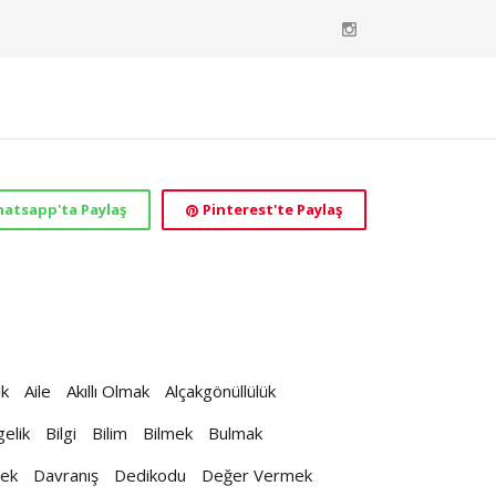
atsapp'ta Paylaş
Pinterest'te Paylaş
ık
Aile
Akıllı Olmak
Alçakgönüllülük
gelik
Bilgi
Bilim
Bilmek
Bulmak
mek
Davranış
Dedikodu
Değer Vermek