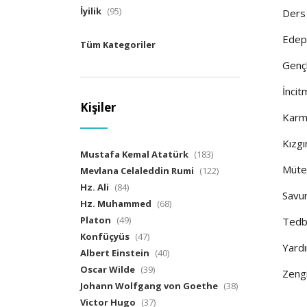
İyilik
(95)
Ders
Edep
Tüm Kategoriler
Gençl
İnci
Kişiler
Karm
Kızgın
Mustafa Kemal Atatürk
(183)
Mütev
Mevlana Celaleddin Rumi
(122)
Hz. Ali
(84)
Savur
Hz. Muhammed
(68)
Platon
(49)
Tedb
Konfüçyüs
(47)
Yardı
Albert Einstein
(40)
Oscar Wilde
(39)
Zengi
Johann Wolfgang von Goethe
(38)
Victor Hugo
(37)