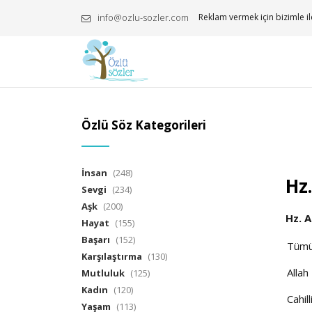
info@ozlu-sozler.com
Reklam vermek için bizimle il
Özlü Söz Kategorileri
İnsan
(248)
Hz.
Sevgi
(234)
Aşk
(200)
Hz. A
Hayat
(155)
Başarı
(152)
Tüm
Karşılaştırma
(130)
Allah
Mutluluk
(125)
Kadın
(120)
Cahill
Yaşam
(113)