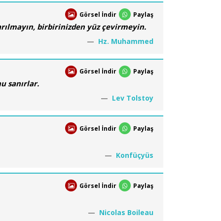
Görsel İndir
Paylaş
arılmayın, birbirinizden yüz çevirmeyin.
Hz. Muhammed
Görsel İndir
Paylaş
u sanırlar.
Lev Tolstoy
Görsel İndir
Paylaş
Konfüçyüs
Görsel İndir
Paylaş
Nicolas Boileau