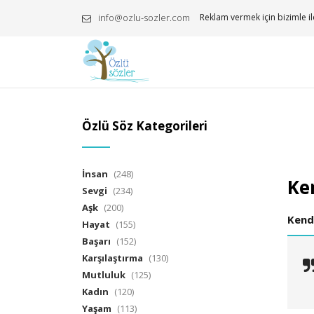
info@ozlu-sozler.com
Reklam vermek için bizimle il
Özlü Söz Kategorileri
İnsan
(248)
Ken
Sevgi
(234)
Aşk
(200)
Kend
Hayat
(155)
Başarı
(152)
Karşılaştırma
(130)
Mutluluk
(125)
Kadın
(120)
Yaşam
(113)