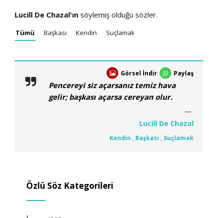
Lucill De Chazal'ın
söylemiş olduğu sözler.
Tümü
Başkası
Kendin
Suçlamak
Görsel İndir
Paylaş
Pencereyi siz açarsanız temiz hava
gelir; başkası açarsa cereyan olur.
Lucill De Chazal
Kendin
,
Başkası
,
Suçlamak
Özlü Söz Kategorileri