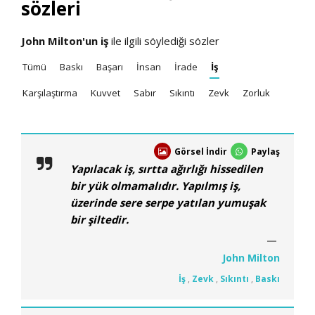
sözleri
John Milton'un
iş
ile ilgili söylediği sözler
Tümü
Baskı
Başarı
İnsan
İrade
İş
Karşılaştırma
Kuvvet
Sabır
Sıkıntı
Zevk
Zorluk
Görsel İndir
Paylaş
Yapılacak iş, sırtta ağırlığı hissedilen
bir yük olmamalıdır. Yapılmış iş,
üzerinde sere serpe yatılan yumuşak
bir şiltedir.
John Milton
İş
,
Zevk
,
Sıkıntı
,
Baskı