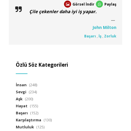
Görsel İndir
Paylaş
Çile çekenler daha iyi iş yapar.
John Milton
Başarı
,
İş
,
Zorluk
Özlü Söz Kategorileri
İnsan
(248)
Sevgi
(234)
Aşk
(200)
Hayat
(155)
Başarı
(152)
Karşılaştırma
(130)
Mutluluk
(125)