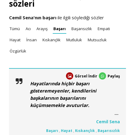
sözleri
Cemil Sena'nın
başarı
ile ilgili söylediği sözler
Tümü
Acı
Arayış
Başarı
Başarısızlık
Empati
Hayat
İnsan
Kıskançlık
Mutluluk
Mutsuzluk
Özgürlük
Görsel İndir
Paylaş
Hayatlarında hiçbir başarı
gösteremeyenler, kendilerini
başkalarının başarılarını
küçümsemekle avuturlar.
Cemil Sena
Başarı
,
Hayat
,
Kıskançlık
,
Başarısızlık