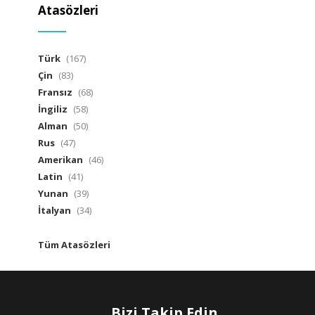
Atasözleri
Türk
(167)
Çin
(83)
Fransız
(68)
İngiliz
(58)
Alman
(50)
Rus
(47)
Amerikan
(46)
Latin
(41)
Yunan
(39)
İtalyan
(34)
Tüm Atasözleri
Bizi Takip Edin