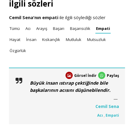
ilgili sözleri
Cemil Sena'nın
empati
ile ilgili söylediği sözler
Tümü
Acı
Arayış
Başarı
Başarısızlık
Empati
Hayat
İnsan
Kıskançlık
Mutluluk
Mutsuzluk
Özgürlük
Görsel İndir
Paylaş
Büyük insan ıstırap çektiğinde bile
başkalarının acısını düşünebilendir.
Cemil Sena
Acı
,
Empati