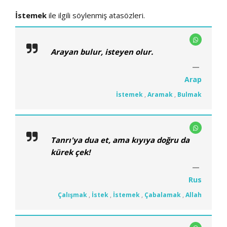
İstemek
ile ilgili söylenmiş atasözleri.
Arayan bulur, isteyen olur.
Arap
İstemek
,
Aramak
,
Bulmak
Tanrı'ya dua et, ama kıyıya doğru da
kürek çek!
Rus
Çalışmak
,
İstek
,
İstemek
,
Çabalamak
,
Allah