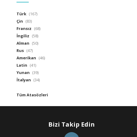
Türk
(167)
Çin
(83)
Fransız
(68)
İngiliz
(58)
Alman
(50)
Rus
(47)
Amerikan
(46)
Latin
(41)
Yunan
(39)
İtalyan
(34)
Tüm Atasözleri
Bizi Takip Edin