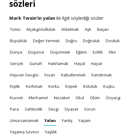
sözleri
Mark Twain'in
yalan
ile ilgili söylediği sözler
Tümü
Alçakgönüllülük
Aldatmak
Aşk
Başarı
Büyüklük
Değer Vermek
Doğru
Doğruluk
Dostluk
Dünya
Düşünce
Düşünmek
Eğitim
Evlilik
Fikir
Gerçek
Günah
Hatırlamak
Hayal
Hayat
Hayvan Sevgisi
İnsan
Kabullenmek
Kandırmak
Kişilik
Korkmak
Korku
Köpek
Kötülük
Kuşku
Kuvvet
Merhamet
Nezaket
Okul
Ölüm
Önyargı
Para
Sahtecilik
Sevgi
Siyaset
Sorun
Umursamamak
Yalan
Yanlış
Yaşam
Yaşama Sevinci
Yaşlılık