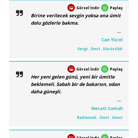
Görsel İndir
Paylaş
Birine verilecek sevgin yoksa ona ümit
dolu gözlerle bakma.
Can Yücel
Sevgi
,
Ümit
,
Dürüstlük
Görsel İndir
Paylaş
Her yeni gelen günü, yeni bir ümitle
beklemeli. Sabah bir de bakarsın, odan
daha güneşli.
Necati Cumalı
Beklemek
,
Ümit
,
Umut
Görsel İndir
Paylaş