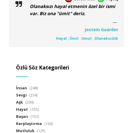
Olanaksızı hayal etmenin özel bir ismi
var. Biz ona "ümit" deriz.
Jostein Gaarder
Hayal
,
Ümit
,
Umut
,
Olanaksızlık
Özlü Söz Kategorileri
İnsan
(248)
Sevgi
(234)
Aşk
(200)
Hayat
(155)
Başarı
(152)
Karşılaştırma
(130)
Mutluluk
(125)