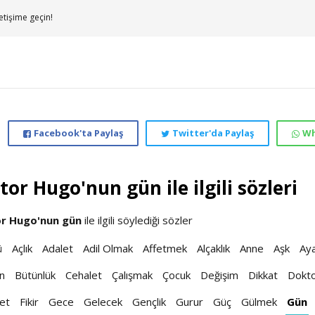
etişime geçin!
Facebook'ta Paylaş
Twitter'da Paylaş
Wh
tor Hugo'nun gün ile ilgili sözleri
or Hugo'nun
gün
ile ilgili söylediği sözler
ü
Açlık
Adalet
Adil Olmak
Affetmek
Alçaklık
Anne
Aşk
Ay
n
Bütünlük
Cehalet
Çalışmak
Çocuk
Değişim
Dikkat
Dokt
et
Fikir
Gece
Gelecek
Gençlik
Gurur
Güç
Gülmek
Gün