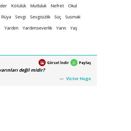
der
Kötülük
Mutluluk
Nefret
Okul
Rüya
Sevgi
Sevgisizlik
Suç
Susmak
n
Yardım
Yardımseverlik
Yarın
Yaş
Görsel İndir
Paylaş
arınları değil midir?
Victor Hugo