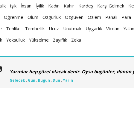
lık
Işık
İnsan
İyilik
Kadın
Kahır
Kardeş
Karşı Gelmek
Ke
Öğrenme
Ölüm
Özgürlük
Özgüven
Özlem
Pahalı
Para
e
Tehlike
Tembellik
Ucuz
Unutmak
Uygarlık
Vicdan
Yala
ık
Yoksulluk
Yükselme
Zayıflık
Zeka
Yarınlar hep güzel olacak denir. Oysa bugünler, dünün y
Gelecek
,
Gün
,
Bugün
,
Dün
,
Yarın