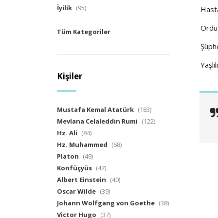
İyilik
(95)
Hasta
Ordu
Tüm Kategoriler
Şüph
Yaşlıl
Kişiler
Mustafa Kemal Atatürk
(183)
Mevlana Celaleddin Rumi
(122)
Hz. Ali
(84)
Hz. Muhammed
(68)
Platon
(49)
Konfüçyüs
(47)
Albert Einstein
(40)
Oscar Wilde
(39)
Johann Wolfgang von Goethe
(38)
Victor Hugo
(37)