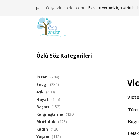
info@ozlu-sozler.com
Reklam vermek için bizimle il
Özlü Söz Kategorileri
İnsan
(248)
Vic
Sevgi
(234)
Aşk
(200)
Vict
Hayat
(155)
Başarı
(152)
Tüm
Karşılaştırma
(130)
Bugü
Mutluluk
(125)
Kadın
(120)
Felak
Yaşam
(113)