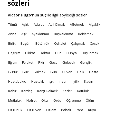
sözleri
Victor Hugo'nun
suç
ile ilgili söylediği sözler
Tümü
Açlık
Adalet
Adil Olmak
Affetmek
Alçaklık
Anne
Aşk
Ayaklanma
Başkaldırma
Beklemek
Birlik
Bugün
Bütünlük
Cehalet
Çalışmak
Çocuk
Değişim
Dikkat
Doktor
Dün
Dünya
Düşünmek
Eğitim
Felaket
Fikir
Gece
Gelecek
Gençlik
Gurur
Güç
Gülmek
Gün
Güven
Halk
Hasta
Hastabakıcı
Hastalık
Işık
İnsan
İyilik
Kadın
Kahır
Kardeş
Karşı Gelmek
Keder
Kötülük
Mutluluk
Nefret
Okul
Ordu
Öğrenme
Ölüm
Özgürlük
Özgüven
Özlem
Pahalı
Para
Rüya