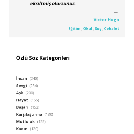
eksiltmiş olursunuz.
Victor Hugo
Eğitim
,
Okul
,
Suç
,
Cehalet
Özlü Söz Kategorileri
İnsan
(248)
Sevgi
(234)
Aşk
(200)
Hayat
(155)
Başarı
(152)
Karşılaştırma
(130)
Mutluluk
(125)
Kadın
(120)