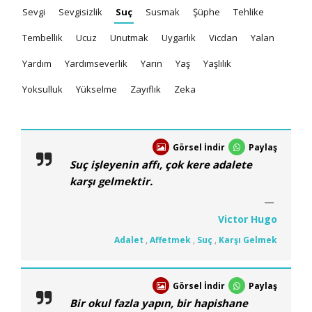
Sevgi
Sevgisizlik
Suç
Susmak
Şüphe
Tehlike
Tembellik
Ucuz
Unutmak
Uygarlık
Vicdan
Yalan
Yardım
Yardımseverlik
Yarın
Yaş
Yaşlılık
Yoksulluk
Yükselme
Zayıflık
Zeka
Görsel İndir
Paylaş
Suç işleyenin affı, çok kere adalete
karşı gelmektir.
Victor Hugo
Adalet
,
Affetmek
,
Suç
,
Karşı Gelmek
Görsel İndir
Paylaş
Bir okul fazla yapın, bir hapishane