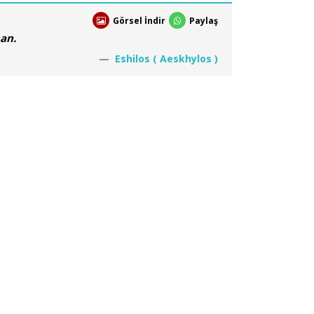
Görsel İndir
Paylaş
an.
Eshilos ( Aeskhylos )