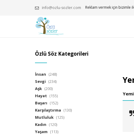
info@ozlu-sozler.com
Reklam vermek için bizimle il
Özlü Söz Kategorileri
İnsan
(248)
Yem
Sevgi
(234)
Aşk
(200)
Yemi
Hayat
(155)
Başarı
(152)
Karşılaştırma
(130)
Mutluluk
(125)
Kadın
(120)
Yaşam
(113)