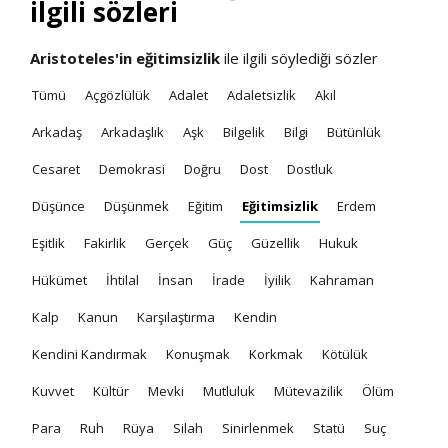
ilgili sözleri
Aristoteles'in
eğitimsizlik
ile ilgili söylediği sözler
Tümü
Açgözlülük
Adalet
Adaletsizlik
Akıl
Arkadaş
Arkadaşlık
Aşk
Bilgelik
Bilgi
Bütünlük
Cesaret
Demokrasi
Doğru
Dost
Dostluk
Düşünce
Düşünmek
Eğitim
Eğitimsizlik
Erdem
Eşitlik
Fakirlik
Gerçek
Güç
Güzellik
Hukuk
Hükümet
İhtilal
İnsan
İrade
İyilik
Kahraman
Kalp
Kanun
Karşılaştırma
Kendin
Kendini Kandırmak
Konuşmak
Korkmak
Kötülük
Kuvvet
Kültür
Mevki
Mutluluk
Mütevazilik
Ölüm
Para
Ruh
Rüya
Silah
Sinirlenmek
Statü
Suç