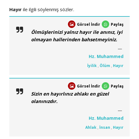
Hayır
ile ilgili söylenmiş sözler.
Görsel İndir
Paylaş
Ölmüşlerinizi yalnız hayır ile anınız, iyi
olmayan hallerinden bahsetmeyiniz.
Hz. Muhammed
İyilik
,
Ölüm
,
Hayır
Görsel İndir
Paylaş
Sizin en hayırlınız ahlakı en güzel
olanınızdır.
Hz. Muhammed
Ahlak
,
İnsan
,
Hayır