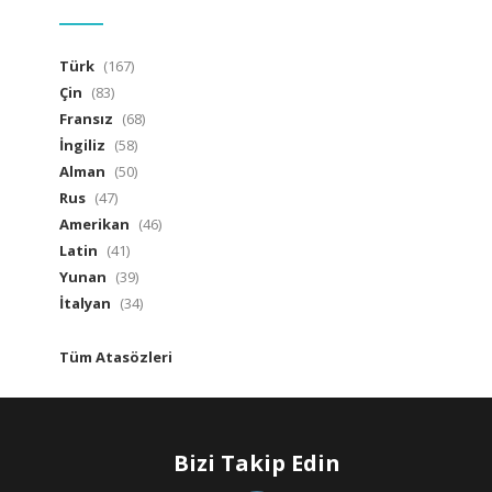
Türk
(167)
Çin
(83)
Fransız
(68)
İngiliz
(58)
Alman
(50)
Rus
(47)
Amerikan
(46)
Latin
(41)
Yunan
(39)
İtalyan
(34)
Tüm Atasözleri
Bizi Takip Edin