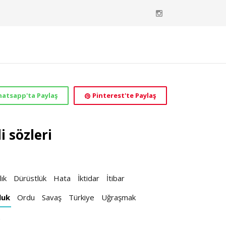
atsapp'ta Paylaş
Pinterest'te Paylaş
i sözleri
lık
Dürüstlük
Hata
İktidar
İtibar
luk
Ordu
Savaş
Türkiye
Uğraşmak