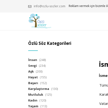
info@ozlu-sozler.com
Reklam vermek için bizimle il
Özlü Söz Kategorileri
İnsan
(248)
İsm
Sevgi
(234)
Aşk
(200)
İsme
Hayat
(155)
Başarı
(152)
Tüm
Karşılaştırma
(130)
Kara
Mutluluk
(125)
Kadın
(120)
Vata
Yaşam
(113)