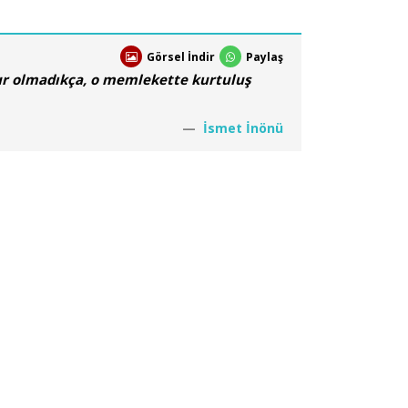
Görsel İndir
Paylaş
r olmadıkça, o memlekette kurtuluş
İsmet İnönü