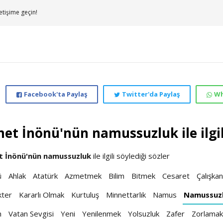
etişime geçin!
Facebook'ta Paylaş
Twitter'da Paylaş
Wh
et İnönü'nün namussuzluk ile ilgil
t İnönü'nün
namussuzluk
ile ilgili söylediği sözler
ü
Ahlak
Atatürk
Azmetmek
Bilim
Bitmek
Cesaret
Çalışkan
kter
Kararlı Olmak
Kurtuluş
Minnettarlık
Namus
Namussuz
n
Vatan Sevgisi
Yeni
Yenilenmek
Yolsuzluk
Zafer
Zorlamak