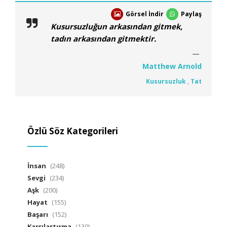
Görsel İndir
Paylaş
Kusursuzluğun arkasından gitmek,
tadın arkasından gitmektir.
Matthew Arnold
Kusursuzluk
,
Tat
Özlü Söz Kategorileri
İnsan
(248)
Sevgi
(234)
Aşk
(200)
Hayat
(155)
Başarı
(152)
Karşılaştırma
(130)