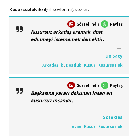
Kusursuzluk
ile ilgili söylenmiş sözler.
Görsel İndir
Paylaş
Kusursuz arkadaş aramak, dost
edinmeyi istememek demektir.
De Sacy
Arkadaşlık
,
Dostluk
,
Kusur
,
Kusursuzluk
Görsel İndir
Paylaş
Başkasına yararı dokunan insan en
kusursuz insandır.
Sofokles
İnsan
,
Kusur
,
Kusursuzluk