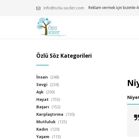
info@ozlu-sozler.com
Reklam vermek için bizimle il
Özlü Söz Kategorileri
İnsan
(248)
Niy
Sevgi
(234)
Aşk
(200)
Niye
Hayat
(155)
Başarı
(152)
Karşılaştırma
(130)
Mutluluk
(125)
Kadın
(120)
Yaşam
(113)