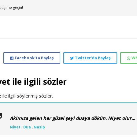
etişime geçin!
Facebook'ta Paylaş
Twitter'da Paylaş
Wh
et ile ilgili sözler
t
ile ilgili söylenmiş sözler.
Aklınıza gelen her güzel şeyi duaya dökün. Niyet olur... Na
Niyet
,
Dua
,
Nasip