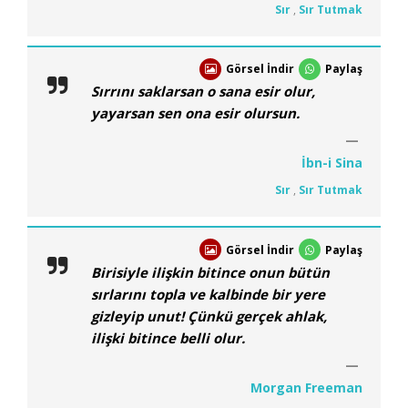
Sır
,
Sır Tutmak
Görsel İndir
Paylaş
Sırrını saklarsan o sana esir olur,
yayarsan sen ona esir olursun.
İbn-i Sina
Sır
,
Sır Tutmak
Görsel İndir
Paylaş
Birisiyle ilişkin bitince onun bütün
sırlarını topla ve kalbinde bir yere
gizleyip unut! Çünkü gerçek ahlak,
ilişki bitince belli olur.
Morgan Freeman