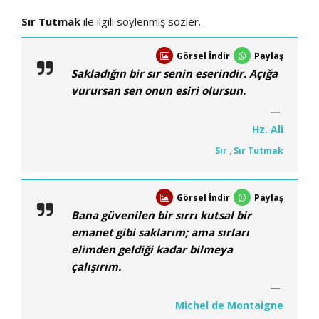
Sır Tutmak
ile ilgili söylenmiş sözler.
Görsel İndir
Paylaş
Sakladığın bir sır senin eserindir. Açığa
vurursan sen onun esiri olursun.
Hz. Ali
Sır
,
Sır Tutmak
Görsel İndir
Paylaş
Bana güvenilen bir sırrı kutsal bir
emanet gibi saklarım; ama sırları
elimden geldiği kadar bilmeya
çalışırım.
Michel de Montaigne