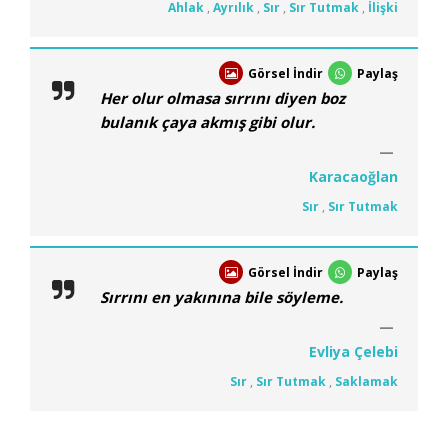
Ahlak
,
Ayrılık
,
Sır
,
Sır Tutmak
,
İlişki
Görsel İndir
Paylaş
Her olur olmasa sırrını diyen boz
bulanık çaya akmış gibi olur.
Karacaoğlan
Sır
,
Sır Tutmak
Görsel İndir
Paylaş
Sırrını en yakınına bile söyleme.
Evliya Çelebi
Sır
,
Sır Tutmak
,
Saklamak