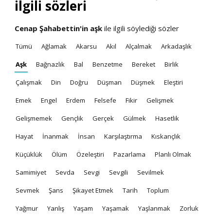
ilgili sözleri
Cenap Şahabettin'in
aşk
ile ilgili söylediği sözler
Tümü
Ağlamak
Akarsu
Akıl
Alçalmak
Arkadaşlık
Aşk
Bağnazlık
Bal
Benzetme
Bereket
Birlik
Çalışmak
Din
Doğru
Düşman
Düşmek
Eleştiri
Emek
Engel
Erdem
Felsefe
Fikir
Gelişmek
Gelişmemek
Gençlik
Gerçek
Gülmek
Hasetlik
Hayat
İnanmak
İnsan
Karşılaştırma
Kıskançlık
Küçüklük
Ölüm
Özeleştiri
Pazarlama
Planlı Olmak
Samimiyet
Sevda
Sevgi
Sevgili
Sevilmek
Sevmek
Şans
Şikayet Etmek
Tarih
Toplum
Yağmur
Yanlış
Yaşam
Yaşamak
Yaşlanmak
Zorluk