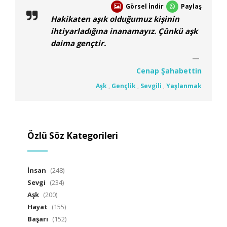
Görsel İndir
Paylaş
Hakikaten aşık olduğumuz kişinin
ihtiyarladığına inanamayız. Çünkü aşk
daima gençtir.
Cenap Şahabettin
Aşk
,
Gençlik
,
Sevgili
,
Yaşlanmak
Özlü Söz Kategorileri
İnsan
(248)
Sevgi
(234)
Aşk
(200)
Hayat
(155)
Başarı
(152)