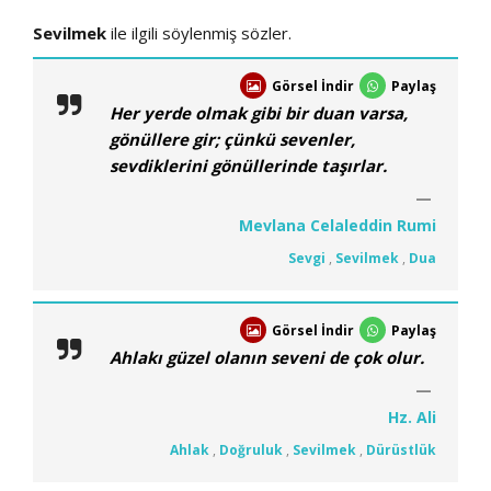
Sevilmek
ile ilgili söylenmiş sözler.
Görsel İndir
Paylaş
Her yerde olmak gibi bir duan varsa,
gönüllere gir; çünkü sevenler,
sevdiklerini gönüllerinde taşırlar.
Mevlana Celaleddin Rumi
Sevgi
,
Sevilmek
,
Dua
Görsel İndir
Paylaş
Ahlakı güzel olanın seveni de çok olur.
Hz. Ali
Ahlak
,
Doğruluk
,
Sevilmek
,
Dürüstlük