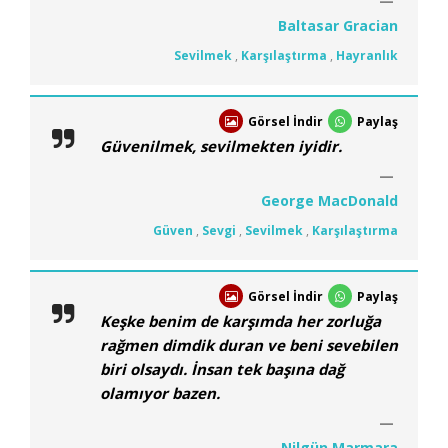
Baltasar Gracian
Sevilmek
,
Karşılaştırma
,
Hayranlık
Görsel İndir
Paylaş
Güvenilmek, sevilmekten iyidir.
George MacDonald
Güven
,
Sevgi
,
Sevilmek
,
Karşılaştırma
Görsel İndir
Paylaş
Keşke benim de karşımda her zorluğa
rağmen dimdik duran ve beni sevebilen
biri olsaydı. İnsan tek başına dağ
olamıyor bazen.
Nilgün Marmara