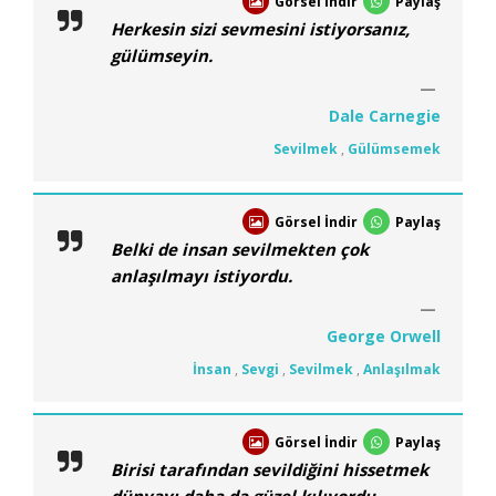
Görsel İndir
Paylaş
Herkesin sizi sevmesini istiyorsanız,
gülümseyin.
Dale Carnegie
Sevilmek
,
Gülümsemek
Görsel İndir
Paylaş
Belki de insan sevilmekten çok
anlaşılmayı istiyordu.
George Orwell
İnsan
,
Sevgi
,
Sevilmek
,
Anlaşılmak
Görsel İndir
Paylaş
Birisi tarafından sevildiğini hissetmek
dünyayı daha da güzel kılıyordu.