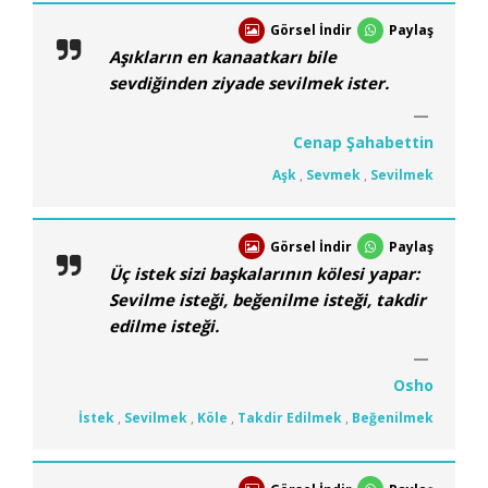
Görsel İndir
Paylaş
Aşıkların en kanaatkarı bile
sevdiğinden ziyade sevilmek ister.
Cenap Şahabettin
Aşk
,
Sevmek
,
Sevilmek
Görsel İndir
Paylaş
Üç istek sizi başkalarının kölesi yapar:
Sevilme isteği, beğenilme isteği, takdir
edilme isteği.
Osho
İstek
,
Sevilmek
,
Köle
,
Takdir Edilmek
,
Beğenilmek