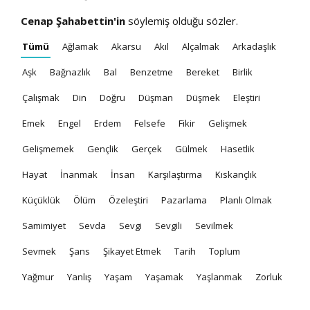
Cenap Şahabettin'in
söylemiş olduğu sözler.
Tümü
Ağlamak
Akarsu
Akıl
Alçalmak
Arkadaşlık
Aşk
Bağnazlık
Bal
Benzetme
Bereket
Birlik
Çalışmak
Din
Doğru
Düşman
Düşmek
Eleştiri
Emek
Engel
Erdem
Felsefe
Fikir
Gelişmek
Gelişmemek
Gençlik
Gerçek
Gülmek
Hasetlik
Hayat
İnanmak
İnsan
Karşılaştırma
Kıskançlık
Küçüklük
Ölüm
Özeleştiri
Pazarlama
Planlı Olmak
Samimiyet
Sevda
Sevgi
Sevgili
Sevilmek
Sevmek
Şans
Şikayet Etmek
Tarih
Toplum
Yağmur
Yanlış
Yaşam
Yaşamak
Yaşlanmak
Zorluk