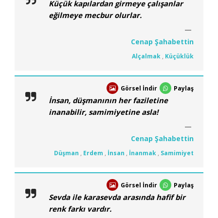
Küçük kapılardan girmeye çalışanlar
eğilmeye mecbur olurlar.
Cenap Şahabettin
Alçalmak
,
Küçüklük
Görsel İndir
Paylaş
İnsan, düşmanının her faziletine
inanabilir, samimiyetine asla!
Cenap Şahabettin
Düşman
,
Erdem
,
İnsan
,
İnanmak
,
Samimiyet
Görsel İndir
Paylaş
Sevda ile karasevda arasında hafif bir
renk farkı vardır.