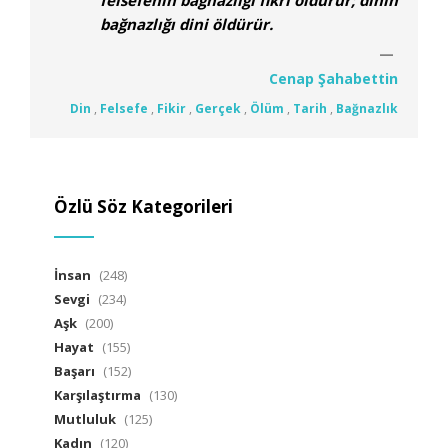
bağnazlığı dini öldürür.
Cenap Şahabettin
Din
,
Felsefe
,
Fikir
,
Gerçek
,
Ölüm
,
Tarih
,
Bağnazlık
Özlü Söz Kategorileri
İnsan
(248)
Sevgi
(234)
Aşk
(200)
Hayat
(155)
Başarı
(152)
Karşılaştırma
(130)
Mutluluk
(125)
Kadın
(120)