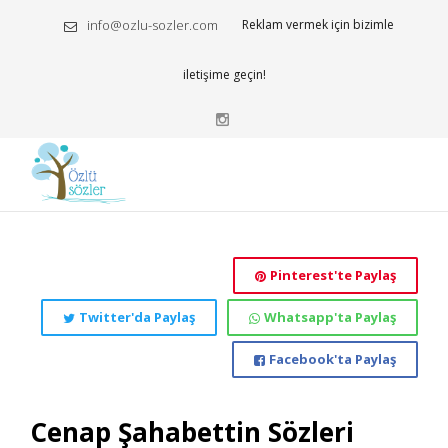
info@ozlu-sozler.com
Reklam vermek için bizimle
iletişime geçin!
Pinterest'te Paylaş
Twitter'da Paylaş
Whatsapp'ta Paylaş
Facebook'ta Paylaş
Cenap Şahabettin Sözleri