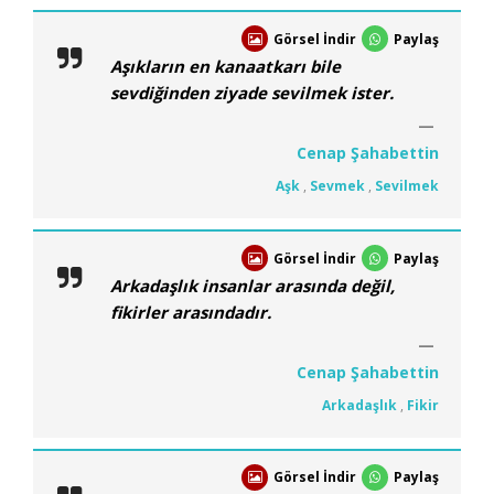
Görsel İndir
Paylaş
Aşıkların en kanaatkarı bile
sevdiğinden ziyade sevilmek ister.
Cenap Şahabettin
Aşk
,
Sevmek
,
Sevilmek
Görsel İndir
Paylaş
Arkadaşlık insanlar arasında değil,
fikirler arasındadır.
Cenap Şahabettin
Arkadaşlık
,
Fikir
Görsel İndir
Paylaş