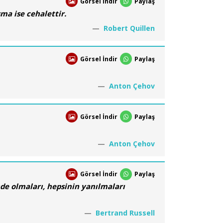
Görsel İndir
Paylaş
ışma ise cehalettir.
Robert Quillen
Görsel İndir
Paylaş
Anton Çehov
Görsel İndir
Paylaş
Anton Çehov
Görsel İndir
Paylaş
nde olmaları, hepsinin yanılmaları
Bertrand Russell