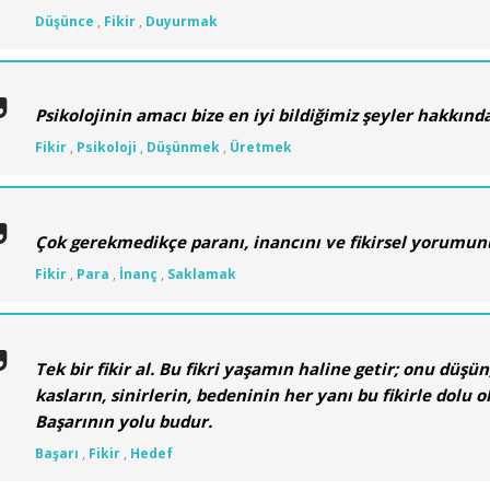
Düşünce
,
Fikir
,
Duyurmak
Psikolojinin amacı bize en iyi bildiğimiz şeyler hakkın
Fikir
,
Psikoloji
,
Düşünmek
,
Üretmek
Çok gerekmedikçe paranı, inancını ve fikirsel yorumunu 
Fikir
,
Para
,
İnanç
,
Saklamak
Tek bir fikir al. Bu fikri yaşamın haline getir; onu düşün
kasların, sinirlerin, bedeninin her yanı bu fikirle dolu o
Başarının yolu budur.
Başarı
,
Fikir
,
Hedef