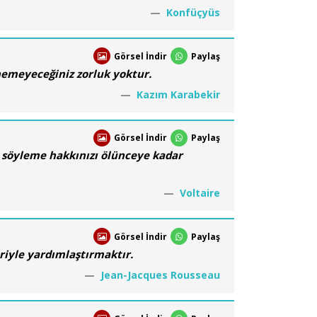
Konfüçyüs
Görsel İndir
Paylaş
enemeyeceğiniz zorluk yoktur.
Kazım Karabekir
Görsel İndir
Paylaş
ı söyleme hakkınızı ölünceye kadar
Voltaire
Görsel İndir
Paylaş
eriyle yardımlaştırmaktır.
Jean-Jacques Rousseau