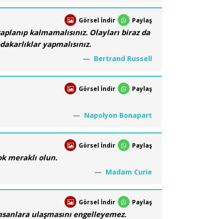
Görsel İndir
Paylaş
 saplanıp kalmamalısınız. Olayları biraz da
dakarlıklar yapmalısınız.
Bertrand Russell
Görsel İndir
Paylaş
Napolyon Bonapart
Görsel İndir
Paylaş
ok meraklı olun.
Madam Curie
Görsel İndir
Paylaş
 insanlara ulaşmasını engelleyemez.