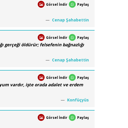
Görsel İndir
Paylaş
Cenap Şahabettin
Görsel İndir
Paylaş
ğı gerçeği öldürür; felsefenin bağnazlığı
Cenap Şahabettin
Görsel İndir
Paylaş
uyum vardır, işte orada adalet ve erdem
Konfüçyüs
Görsel İndir
Paylaş