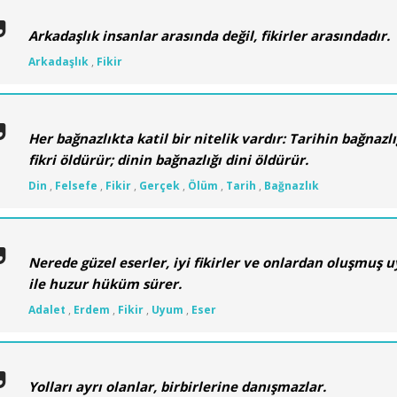
Arkadaşlık insanlar arasında değil, fikirler arasındadır.
Arkadaşlık
,
Fikir
Her bağnazlıkta katil bir nitelik vardır: Tarihin bağnazlı
fikri öldürür; dinin bağnazlığı dini öldürür.
Din
,
Felsefe
,
Fikir
,
Gerçek
,
Ölüm
,
Tarih
,
Bağnazlık
Nerede güzel eserler, iyi fikirler ve onlardan oluşmuş 
ile huzur hüküm sürer.
Adalet
,
Erdem
,
Fikir
,
Uyum
,
Eser
Yolları ayrı olanlar, birbirlerine danışmazlar.