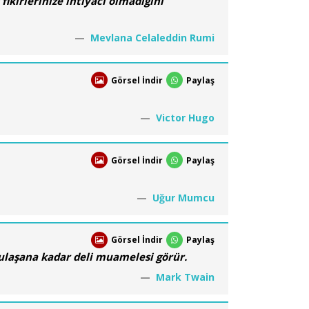
ikirlerinize ihtiyacı olmadığını
Mevlana Celaleddin Rumi
Görsel İndir
Paylaş
Victor Hugo
Görsel İndir
Paylaş
Uğur Mumcu
Görsel İndir
Paylaş
ya ulaşana kadar deli muamelesi görür.
Mark Twain