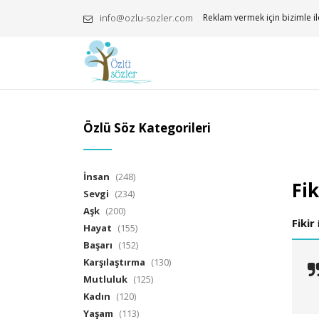
info@ozlu-sozler.com
Reklam vermek için bizimle il
Özlü Söz Kategorileri
İnsan
(248)
Fik
Sevgi
(234)
Aşk
(200)
Fikir
i
Hayat
(155)
Başarı
(152)
Karşılaştırma
(130)
Mutluluk
(125)
Kadın
(120)
Yaşam
(113)