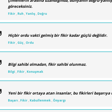
çimenlerin arasına uzandığında, dünyanın doğru-yanlış f
göreceksiniz.
Fikir
,
Ruh
,
Yanlış
,
Doğru
Hiçbir ordu vakti gelmiş bir fikir kadar güçlü değildir.
Fikir
,
Güç
,
Ordu
Bilgi sahibi olmadan, fikir sahibi olunmaz.
Bilgi
,
Fikir
,
Konuşmak
Yeni bir fikir ortaya atan insanlar, bu fikirleri başarı
Başarı
,
Fikir
,
Kabullenmek
,
Önyargı