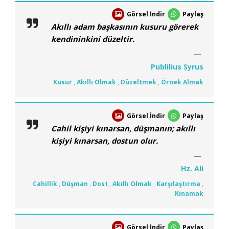
Görsel İndir
Paylaş
Akıllı adam başkasının kusuru görerek
kendininkini düzeltir.
Publilius Syrus
Kusur
,
Akıllı Olmak
,
Düzeltmek
,
Örnek Almak
Görsel İndir
Paylaş
Cahil kişiyi kınarsan, düşmanın; akıllı
kişiyi kınarsan, dostun olur.
Hz. Ali
Cahillik
,
Düşman
,
Dost
,
Akıllı Olmak
,
Karşılaştırma
,
Kınamak
Görsel İndir
Paylaş