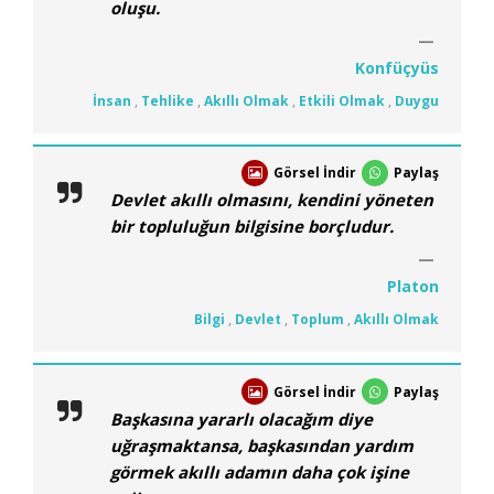
oluşu.
Konfüçyüs
İnsan
,
Tehlike
,
Akıllı Olmak
,
Etkili Olmak
,
Duygu
Görsel İndir
Paylaş
Devlet akıllı olmasını, kendini yöneten
bir topluluğun bilgisine borçludur.
Platon
Bilgi
,
Devlet
,
Toplum
,
Akıllı Olmak
Görsel İndir
Paylaş
Başkasına yararlı olacağım diye
uğraşmaktansa, başkasından yardım
görmek akıllı adamın daha çok işine