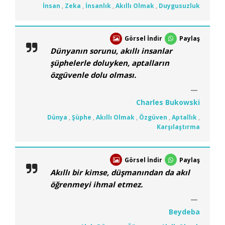
İnsan
,
Zeka
,
İnsanlık
,
Akıllı Olmak
,
Duygusuzluk
Görsel İndir
Paylaş
Dünyanın sorunu, akıllı insanlar
şüphelerle doluyken, aptalların
özgüvenle dolu olması.
Charles Bukowski
Dünya
,
Şüphe
,
Akıllı Olmak
,
Özgüven
,
Aptallık
,
Karşılaştırma
Görsel İndir
Paylaş
Akıllı bir kimse, düşmanından da akıl
öğrenmeyi ihmal etmez.
Beydeba