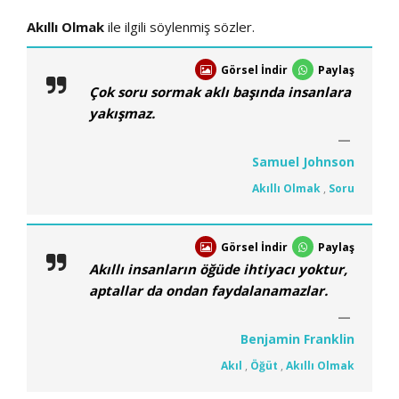
Akıllı Olmak
ile ilgili söylenmiş sözler.
Görsel İndir
Paylaş
Çok soru sormak aklı başında insanlara
yakışmaz.
Samuel Johnson
Akıllı Olmak
,
Soru
Görsel İndir
Paylaş
Akıllı insanların öğüde ihtiyacı yoktur,
aptallar da ondan faydalanamazlar.
Benjamin Franklin
Akıl
,
Öğüt
,
Akıllı Olmak