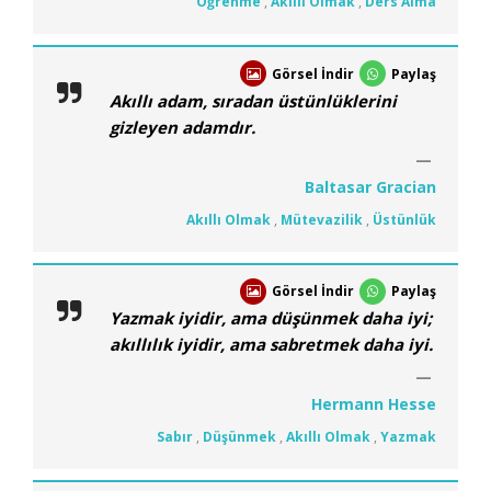
Öğrenme
,
Akıllı Olmak
,
Ders Alma
Görsel İndir
Paylaş
Akıllı adam, sıradan üstünlüklerini
gizleyen adamdır.
Baltasar Gracian
Akıllı Olmak
,
Mütevazilik
,
Üstünlük
Görsel İndir
Paylaş
Yazmak iyidir, ama düşünmek daha iyi;
akıllılık iyidir, ama sabretmek daha iyi.
Hermann Hesse
Sabır
,
Düşünmek
,
Akıllı Olmak
,
Yazmak