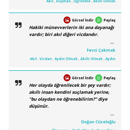
Akıl
,
Düşman
,
Öğrenme
,
Akıllı Olmak
Görsel İndir
Paylaş
Hakiki münevverlerin iki ana dayanağı
vardır; biri akıl diğeri vicdandır.
Fevzi Çakmak
Akıl
,
Vicdan
,
Aydın Olmak
,
Akıllı Olmak
,
Aydın
Görsel İndir
Paylaş
Her olayda öğrenilecek bir şey vardır;
akıllı insan kendini suçlamak yerine,
"bu olaydan ne öğrenebilirim?" diye
düşünür.
Doğan Cüceloğlu