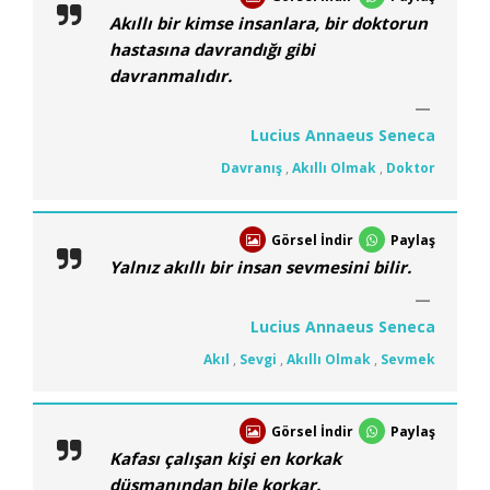
Akıllı bir kimse insanlara, bir doktorun
hastasına davrandığı gibi
davranmalıdır.
Lucius Annaeus Seneca
Davranış
,
Akıllı Olmak
,
Doktor
Görsel İndir
Paylaş
Yalnız akıllı bir insan sevmesini bilir.
Lucius Annaeus Seneca
Akıl
,
Sevgi
,
Akıllı Olmak
,
Sevmek
Görsel İndir
Paylaş
Kafası çalışan kişi en korkak
düşmanından bile korkar.