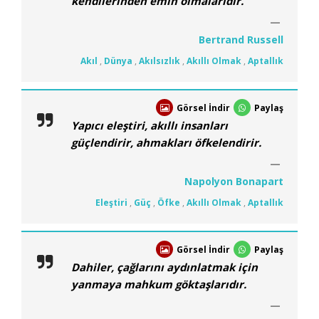
kendilerinden emin olmalarıdır.
Bertrand Russell
Akıl
,
Dünya
,
Akılsızlık
,
Akıllı Olmak
,
Aptallık
Görsel İndir
Paylaş
Yapıcı eleştiri, akıllı insanları
güçlendirir, ahmakları öfkelendirir.
Napolyon Bonapart
Eleştiri
,
Güç
,
Öfke
,
Akıllı Olmak
,
Aptallık
Görsel İndir
Paylaş
Dahiler, çağlarını aydınlatmak için
yanmaya mahkum göktaşlarıdır.