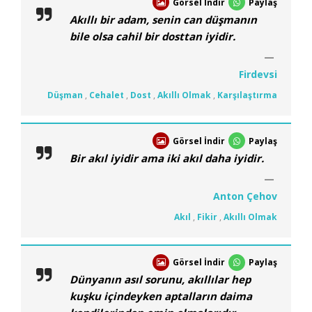
Görsel İndir
Paylaş
Akıllı bir adam, senin can düşmanın
bile olsa cahil bir dosttan iyidir.
Firdevsi
Düşman
,
Cehalet
,
Dost
,
Akıllı Olmak
,
Karşılaştırma
Görsel İndir
Paylaş
Bir akıl iyidir ama iki akıl daha iyidir.
Anton Çehov
Akıl
,
Fikir
,
Akıllı Olmak
Görsel İndir
Paylaş
Dünyanın asıl sorunu, akıllılar hep
kuşku içindeyken aptalların daima