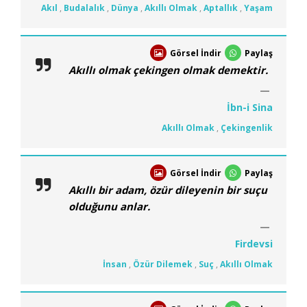
Akıl
,
Budalalık
,
Dünya
,
Akıllı Olmak
,
Aptallık
,
Yaşam
Görsel İndir
Paylaş
Akıllı olmak çekingen olmak demektir.
İbn-i Sina
Akıllı Olmak
,
Çekingenlik
Görsel İndir
Paylaş
Akıllı bir adam, özür dileyenin bir suçu
olduğunu anlar.
Firdevsi
İnsan
,
Özür Dilemek
,
Suç
,
Akıllı Olmak