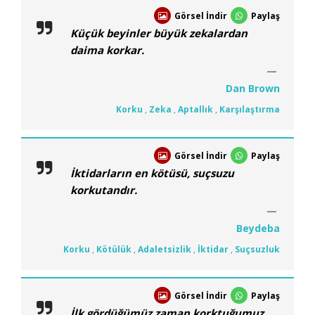
Görsel İndir
Paylaş
Küçük beyinler büyük zekalardan
daima korkar.
Dan Brown
Korku
,
Zeka
,
Aptallık
,
Karşılaştırma
Görsel İndir
Paylaş
İktidarların en kötüsü, suçsuzu
korkutandır.
Beydeba
Korku
,
Kötülük
,
Adaletsizlik
,
İktidar
,
Suçsuzluk
Görsel İndir
Paylaş
İlk gördüğümüz zaman korktuğumuz