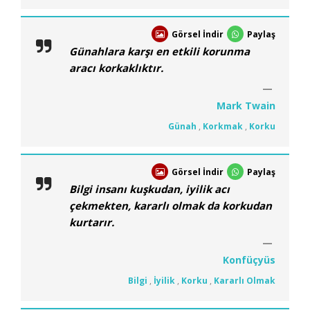
Görsel İndir
Paylaş
Günahlara karşı en etkili korunma
aracı korkaklıktır.
Mark Twain
Günah
,
Korkmak
,
Korku
Görsel İndir
Paylaş
Bilgi insanı kuşkudan, iyilik acı
çekmekten, kararlı olmak da korkudan
kurtarır.
Konfüçyüs
Bilgi
,
İyilik
,
Korku
,
Kararlı Olmak