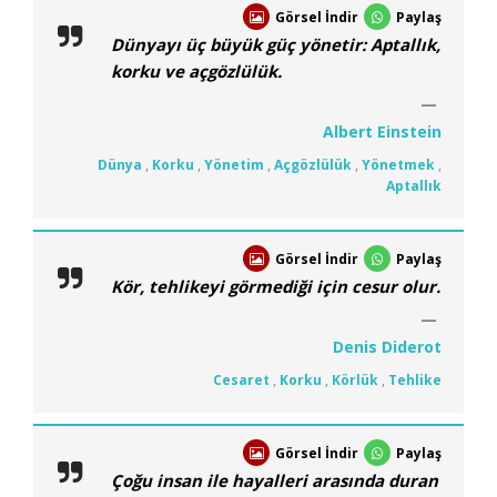
Görsel İndir
Paylaş
Dünyayı üç büyük güç yönetir: Aptallık,
korku ve açgözlülük.
Albert Einstein
Dünya
,
Korku
,
Yönetim
,
Açgözlülük
,
Yönetmek
,
Aptallık
Görsel İndir
Paylaş
Kör, tehlikeyi görmediği için cesur olur.
Denis Diderot
Cesaret
,
Korku
,
Körlük
,
Tehlike
Görsel İndir
Paylaş
Çoğu insan ile hayalleri arasında duran