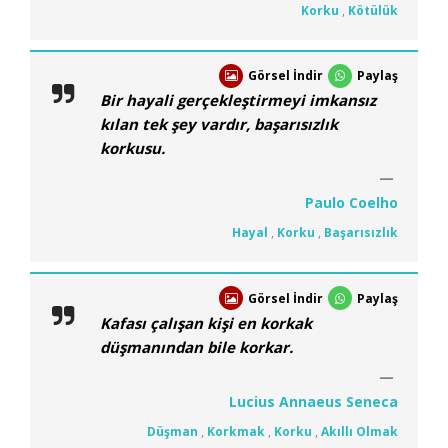
Korku
,
Kötülük
Görsel İndir
Paylaş
Bir hayali gerçekleştirmeyi imkansız
kılan tek şey vardır, başarısızlık
korkusu.
Paulo Coelho
Hayal
,
Korku
,
Başarısızlık
Görsel İndir
Paylaş
Kafası çalışan kişi en korkak
düşmanından bile korkar.
Lucius Annaeus Seneca
Düşman
,
Korkmak
,
Korku
,
Akıllı Olmak