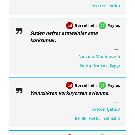
Cesaret
,
Korku
Görsel İndir
Paylaş
Sizden nefret etmesinler ama
korksunlar.
Niccola Machiavelli
Korku
,
Nefret
,
Saygı
Görsel İndir
Paylaş
Yalnızlıktan korkuyorsan evlenme.
Anton Çehov
Evlilik
,
Korku
,
Yalnızlık