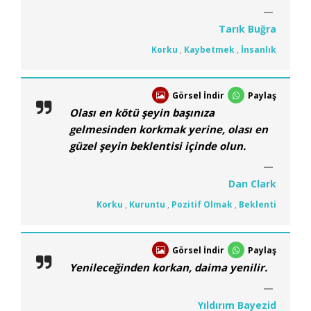
Tarık Buğra
Korku
,
Kaybetmek
,
İnsanlık
Görsel İndir
Paylaş
Olası en kötü şeyin başınıza
gelmesinden korkmak yerine, olası en
güzel şeyin beklentisi içinde olun.
Dan Clark
Korku
,
Kuruntu
,
Pozitif Olmak
,
Beklenti
Görsel İndir
Paylaş
Yenileceğinden korkan, daima yenilir.
Yıldırım Bayezid