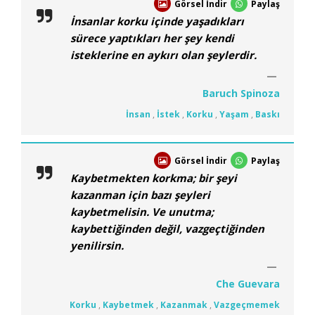
Görsel İndir
Paylaş
İnsanlar korku içinde yaşadıkları
sürece yaptıkları her şey kendi
isteklerine en aykırı olan şeylerdir.
Baruch Spinoza
İnsan
,
İstek
,
Korku
,
Yaşam
,
Baskı
Görsel İndir
Paylaş
Kaybetmekten korkma; bir şeyi
kazanman için bazı şeyleri
kaybetmelisin. Ve unutma;
kaybettiğinden değil, vazgeçtiğinden
yenilirsin.
Che Guevara
Korku
,
Kaybetmek
,
Kazanmak
,
Vazgeçmemek