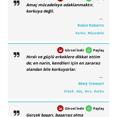
Amaç mücadeleye odaklanmaktır,
korkuya değil.
Robin Roberts
Korku
,
Mücadele
Görsel İndir
Paylaş
Hırslı ve güçlü erkeklere dikkat ettim
de; en narin, kendileri için en zararsız
olandan bile korkuyorlar.
Mary Stewart
Erkek
,
Güç
,
Hırs
,
Korku
Görsel İndir
Paylaş
Gerçek başarı, başarısız olma