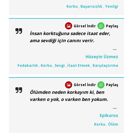
Korku
,
Başarısızlık
,
Yenilgi
Görsel İndir
Paylaş
İnsan korktuğuna sadece itaat eder,
ama sevdiği için canını verir.
Hüseyin Üzmez
Fedakarlık
,
Korku
,
Sevgi
,
İtaat Etmek
,
Karşılaştırma
Görsel İndir
Paylaş
Ölümden neden korkayım ki, ben
varken o yok, o varken ben yokum.
Epikuros
Korku
,
Ölüm