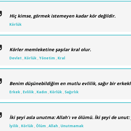
Hiç kimse, görmek istemeyen kadar kör değildir.
Körlük
Körler memleketine şaşılar kral olur.
Devlet
,
Körlük
,
Yönetim
,
Kral
Benim düşünebildiğim en mutlu evlilik, sağır bir erkekl
Erkek
,
Evlilik
,
Kadın
,
Körlük
,
Sağırlık
İki şeyi asla unutma: Allah'ı ve ölümü. İki şeyi de unut:
İyilik
,
Körlük
,
Ölüm
,
Allah
,
Unutmamak