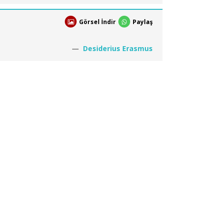
Görsel İndir
Paylaş
Desiderius Erasmus