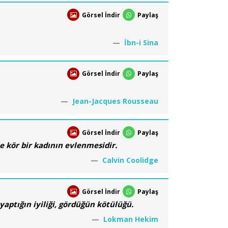
Görsel İndir
Paylaş
İbn-i Sina
Görsel İndir
Paylaş
Jean-Jacques Rousseau
Görsel İndir
Paylaş
e kör bir kadının evlenmesidir.
Calvin Coolidge
Görsel İndir
Paylaş
 yaptığın iyiliği, gördüğün kötülüğü.
Lokman Hekim