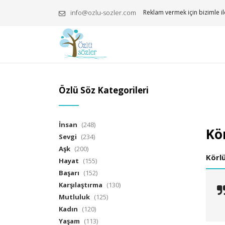
info@ozlu-sozler.com
Reklam vermek için bizimle il
Özlü Söz Kategorileri
İnsan
(248)
Kör
Sevgi
(234)
Aşk
(200)
Körl
Hayat
(155)
Başarı
(152)
Karşılaştırma
(130)
Mutluluk
(125)
Kadın
(120)
Yaşam
(113)