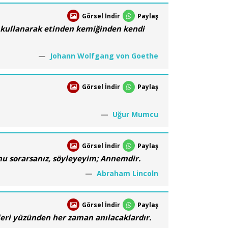
Görsel İndir
Paylaş
i kullanarak etinden kemiğinden kendi
Johann Wolfgang von Goethe
Görsel İndir
Paylaş
Uğur Mumcu
Görsel İndir
Paylaş
nu sorarsanız, söyleyeyim; Annemdir.
Abraham Lincoln
Görsel İndir
Paylaş
gileri yüzünden her zaman anılacaklardır.