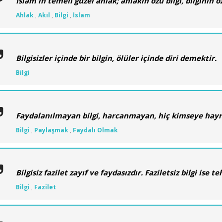
İslam'ın temeli güzel ahlak; ahlakın özü bilgi, bilginin öz
Ahlak
,
Akıl
,
Bilgi
,
İslam
Bilgisizler içinde bir bilgin, ölüler içinde diri demektir.
Bilgi
Faydalanılmayan bilgi, harcanmayan, hiç kimseye hayr
Bilgi
,
Paylaşmak
,
Faydalı Olmak
Bilgisiz fazilet zayıf ve faydasızdır. Faziletsiz bilgi ise te
Bilgi
,
Fazilet