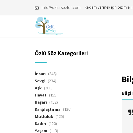
info@ozlu-sozler.com
Reklam vermek için bizimle il
Özlü Söz Kategorileri
İnsan
(248)
Bil
Sevgi
(234)
Aşk
(200)
Bilgi
i
Hayat
(155)
Başarı
(152)
Karşılaştırma
(130)
Mutluluk
(125)
Kadın
(120)
Yaşam
(113)