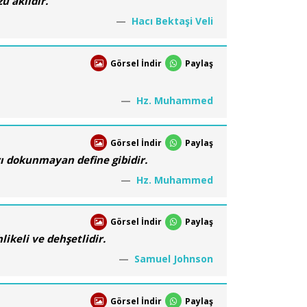
ü akıldır.
Hacı Bektaşi Veli
Görsel İndir
Paylaş
Hz. Muhammed
Görsel İndir
Paylaş
ı dokunmayan define gibidir.
Hz. Muhammed
Görsel İndir
Paylaş
hlikeli ve dehşetlidir.
Samuel Johnson
Görsel İndir
Paylaş