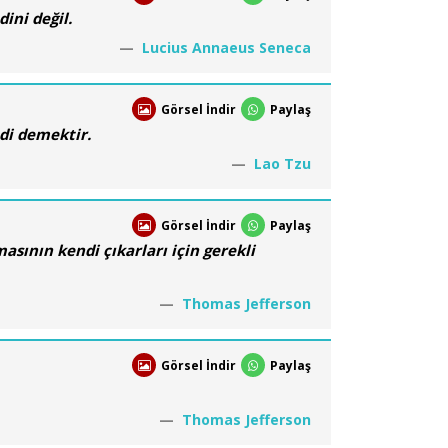
ini değil.
Lucius Annaeus Seneca
Görsel İndir
Paylaş
ndi demektir.
Lao Tzu
Görsel İndir
Paylaş
asının kendi çıkarları için gerekli
Thomas Jefferson
Görsel İndir
Paylaş
Thomas Jefferson