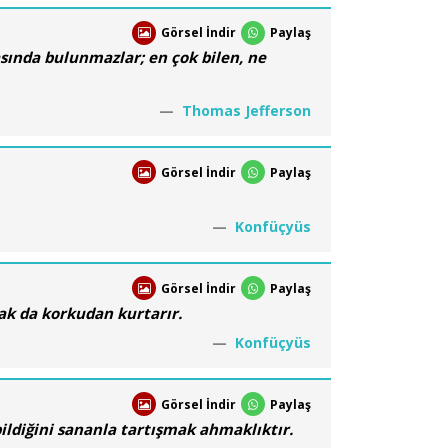
Görsel İndir
Paylaş
iasında bulunmazlar; en çok bilen, ne
Thomas Jefferson
Görsel İndir
Paylaş
Konfüçyüs
Görsel İndir
Paylaş
mak da korkudan kurtarır.
Konfüçyüs
Görsel İndir
Paylaş
 bildiğini sananla tartışmak ahmaklıktır.