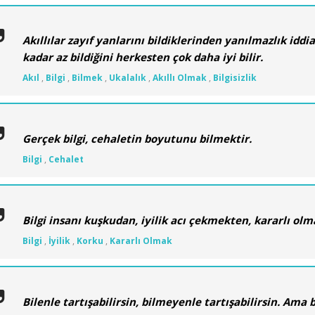
Akıllılar zayıf yanlarını bildiklerinden yanılmazlık idd
kadar az bildiğini herkesten çok daha iyi bilir.
Akıl
,
Bilgi
,
Bilmek
,
Ukalalık
,
Akıllı Olmak
,
Bilgisizlik
Gerçek bilgi, cehaletin boyutunu bilmektir.
Bilgi
,
Cehalet
Bilgi insanı kuşkudan, iyilik acı çekmekten, kararlı ol
Bilgi
,
İyilik
,
Korku
,
Kararlı Olmak
Bilenle tartışabilirsin, bilmeyenle tartışabilirsin. Ama