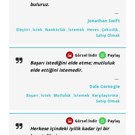
buluruz.
Jonathan Swift
Eleştiri
,
İstek
,
Nankörlük
,
İstemek
,
Heves
,
Çekicilik
,
Sahip Olmak
Görsel İndir
Paylaş
Başarı istediğini elde etme; mutluluk
elde ettiğini istemedir.
Dale Carnegie
Başarı
,
İstek
,
Mutluluk
,
İstemek
,
Karşılaştırma
,
Sahip Olmak
Görsel İndir
Paylaş
Herkese içindeki iyilik kadar iyi bir