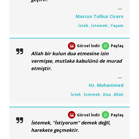
Marcus Tullius Cicero
İstek
,
İstemek
,
Yaşam
Görsel İndir
Paylaş
Allah bir kulun dua etmesine izin
vermişse, mutlaka kabulünü de murad
etmiştir.
Hz. Muhammed
İstek
,
İstemek
,
Dua
,
Allah
Görsel İndir
Paylaş
İstemek, "İstiyorum" demek değil,
harekete geçmektir.