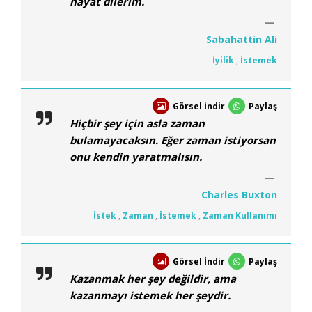
hayat dilerim.
Sabahattin Ali
İyilik
,
İstemek
Görsel İndir
Paylaş
Hiçbir şey için asla zaman
bulamayacaksın. Eğer zaman istiyorsan
onu kendin yaratmalısın.
Charles Buxton
İstek
,
Zaman
,
İstemek
,
Zaman Kullanımı
Görsel İndir
Paylaş
Kazanmak her şey değildir, ama
kazanmayı istemek her şeydir.