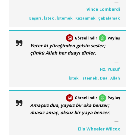
Vince Lombardi
Başarı
,
İstek
,
İstemek
,
Kazanmak
,
Çabalamak
Görsel İndir
Paylaş
Yeter ki yüreğinden gelsin sesler;
çünkü Allah her duayı dinler.
Hz. Yusuf
İstek
,
İstemek
,
Dua
,
Allah
Görsel İndir
Paylaş
Amaçsız dua, yaysız bir oka benzer;
duasız amaç, oksuz bir yaya benzer.
Ella Wheeler Wilcox