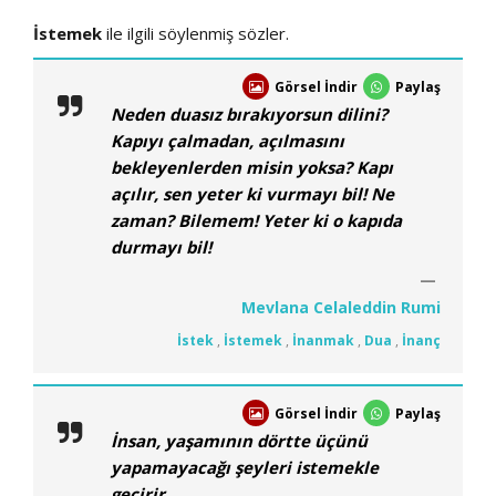
İstemek
ile ilgili söylenmiş sözler.
Görsel İndir
Paylaş
Neden duasız bırakıyorsun dilini?
Kapıyı çalmadan, açılmasını
bekleyenlerden misin yoksa? Kapı
açılır, sen yeter ki vurmayı bil! Ne
zaman? Bilemem! Yeter ki o kapıda
durmayı bil!
Mevlana Celaleddin Rumi
İstek
,
İstemek
,
İnanmak
,
Dua
,
İnanç
Görsel İndir
Paylaş
İnsan, yaşamının dörtte üçünü
yapamayacağı şeyleri istemekle
geçirir.