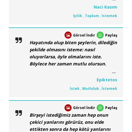
Naci Kasım
İyilik
,
Toplum
,
İstemek
Görsel İndir
Paylaş
Hayatında olup biten şeylerin, dilediğin
şekilde olmasını isteme: nasıl
oluyorlarsa, öyle olmalarını iste.
Böylece her zaman mutlu olursun.
Epiktetos
İstek
,
Mutluluk
,
İstemek
Görsel İndir
Paylaş
Birşeyi istediğimiz zaman hep onun
çekici yanlarını görürüz, onu elde
ettikten sonra da hep kötü yanlarını