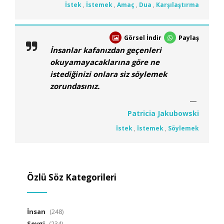
İstek
,
İstemek
,
Amaç
,
Dua
,
Karşılaştırma
Görsel İndir
Paylaş
İnsanlar kafanızdan geçenleri
okuyamayacaklarına göre ne
istediğinizi onlara siz söylemek
zorundasınız.
Patricia Jakubowski
İstek
,
İstemek
,
Söylemek
Özlü Söz Kategorileri
İnsan
(248)
Sevgi
(234)