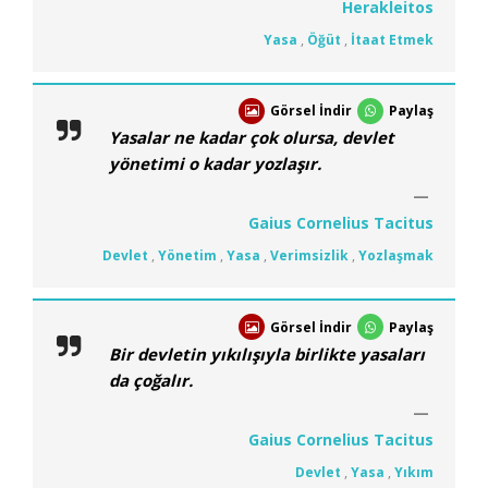
Herakleitos
Yasa
,
Öğüt
,
İtaat Etmek
Görsel İndir
Paylaş
Yasalar ne kadar çok olursa, devlet
yönetimi o kadar yozlaşır.
Gaius Cornelius Tacitus
Devlet
,
Yönetim
,
Yasa
,
Verimsizlik
,
Yozlaşmak
Görsel İndir
Paylaş
Bir devletin yıkılışıyla birlikte yasaları
da çoğalır.
Gaius Cornelius Tacitus
Devlet
,
Yasa
,
Yıkım