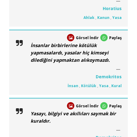
Horatius
Ahlak
,
Kanun
,
Yasa
Görsel İndir
Paylaş
İnsanlar birbirlerine kötülük
yapmasalardı, yasalar hiç kimseyi
dilediğini yapmaktan alıkoymazdı.
Demokritos
İnsan
,
Kötülük
,
Yasa
,
Kural
Görsel İndir
Paylaş
Yasayı, bilgiyi ve akıllıları saymak bir
kuraldır.