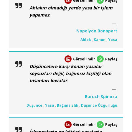
Görsel İndir
Paylaş
Ahlakın olmadığı yerde yasa bir işlem
yapamaz.
Napolyon Bonapart
Ahlak
,
Kanun
,
Yasa
Görsel İndir
Paylaş
Düşüncelere karşı konan yasalar
soysuzları değil, bağımsız kişiliği olan
insanları kovalar.
Baruch Spinoza
Düşünce
,
Yasa
,
Bağımsızlık
,
Düşünce Özgürlüğü
Görsel İndir
Paylaş
İşkencelerin en kötüsü yasalarla