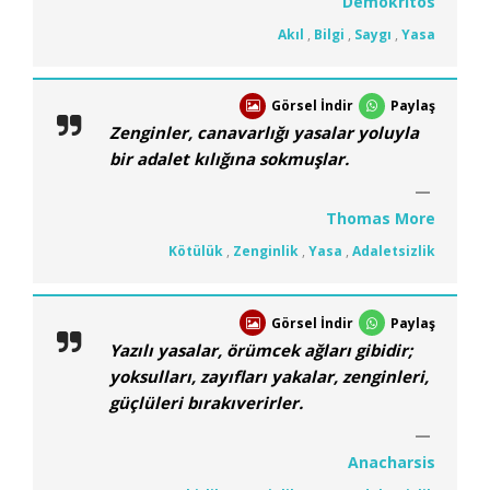
Demokritos
Akıl
,
Bilgi
,
Saygı
,
Yasa
Görsel İndir
Paylaş
Zenginler, canavarlığı yasalar yoluyla
bir adalet kılığına sokmuşlar.
Thomas More
Kötülük
,
Zenginlik
,
Yasa
,
Adaletsizlik
Görsel İndir
Paylaş
Yazılı yasalar, örümcek ağları gibidir;
yoksulları, zayıfları yakalar, zenginleri,
güçlüleri bırakıverirler.
Anacharsis