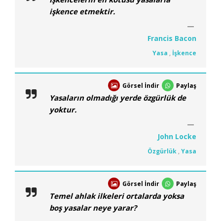
işkence etmektir.
Francis Bacon
Yasa
,
İşkence
Görsel İndir
Paylaş
Yasaların olmadığı yerde özgürlük de
yoktur.
John Locke
Özgürlük
,
Yasa
Görsel İndir
Paylaş
Temel ahlak ilkeleri ortalarda yoksa
boş yasalar neye yarar?