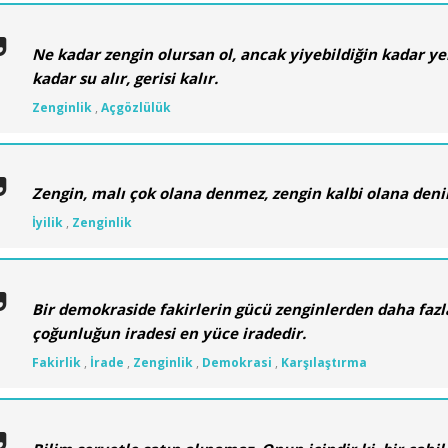
Ne kadar zengin olursan ol, ancak yiyebildiğin kadar yer
kadar su alır, gerisi kalır.
Zenginlik
,
Açgözlülük
Zengin, malı çok olana denmez, zengin kalbi olana denir
İyilik
,
Zenginlik
Bir demokraside fakirlerin gücü zenginlerden daha fazl
çoğunluğun iradesi en yüce iradedir.
Fakirlik
,
İrade
,
Zenginlik
,
Demokrasi
,
Karşılaştırma