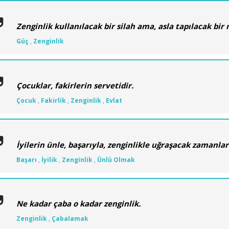
Zenginlik kullanılacak bir silah ama, asla tapılacak bi
Güç
,
Zenginlik
Çocuklar, fakirlerin servetidir.
Çocuk
,
Fakirlik
,
Zenginlik
,
Evlat
İyilerin ünle, başarıyla, zenginlikle uğraşacak zamanlar
Başarı
,
İyilik
,
Zenginlik
,
Ünlü Olmak
Ne kadar çaba o kadar zenginlik.
Zenginlik
,
Çabalamak