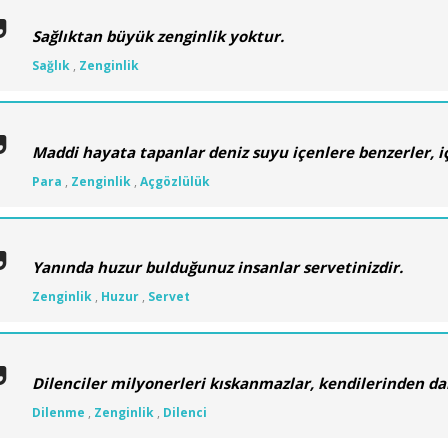
Sağlıktan büyük zenginlik yoktur.
Sağlık
,
Zenginlik
Maddi hayata tapanlar deniz suyu içenlere benzerler, iç
Para
,
Zenginlik
,
Açgözlülük
Yanında huzur bulduğunuz insanlar servetinizdir.
Zenginlik
,
Huzur
,
Servet
Dilenciler milyonerleri kıskanmazlar, kendilerinden daha
Dilenme
,
Zenginlik
,
Dilenci