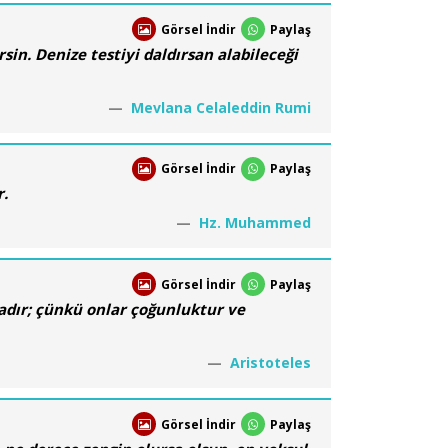
Görsel İndir
Paylaş
sin. Denize testiyi daldırsan alabileceği
Mevlana Celaleddin Rumi
Görsel İndir
Paylaş
.
Hz. Muhammed
Görsel İndir
Paylaş
adır; çünkü onlar çoğunluktur ve
Aristoteles
Görsel İndir
Paylaş