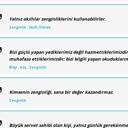
Yalnız akıllılar zenginliklerini kullanabilirler.
Zenginlik
,
Akıllı Olmak
Bizi güçlü yapan yediklerimiz değil hazmettiklerimizdir
muhafaza ettiklerimizdir; bizi bilgili yapan okuduklarım
Bilgi
,
Güç
,
Zenginlik
Kimsenin zenginliği, sana bir değer kazandırmaz.
Zenginlik
Büyük servet sahibi olan kişi, yalnız günlük gereksin