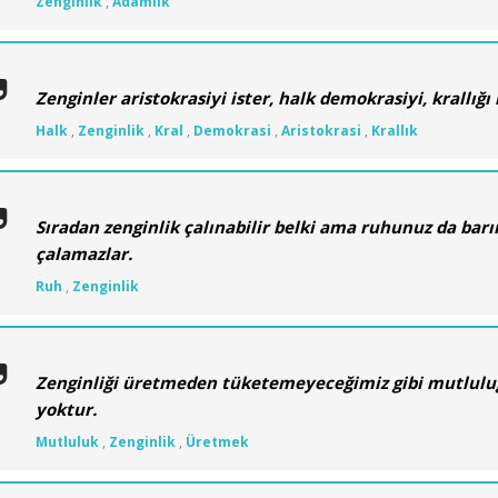
Zenginlik
,
Adamlık
Zenginler aristokrasiyi ister, halk demokrasiyi, krallığı i
Halk
,
Zenginlik
,
Kral
,
Demokrasi
,
Aristokrasi
,
Krallık
Sıradan zenginlik çalınabilir belki ama ruhunuz da barın
çalamazlar.
Ruh
,
Zenginlik
Zenginliği üretmeden tüketemeyeceğimiz gibi mutlul
yoktur.
Mutluluk
,
Zenginlik
,
Üretmek