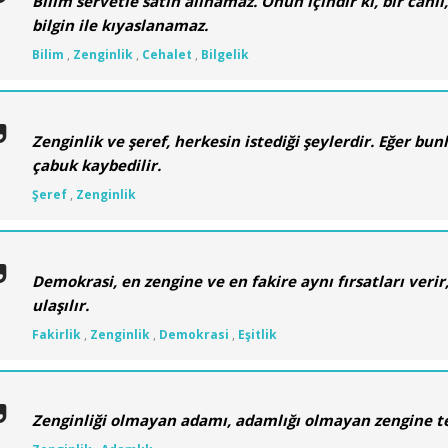
Bilim servetle satın alınamaz. Onun içindir ki, bir cahil
bilgin ile kıyaslanamaz.
Bilim
,
Zenginlik
,
Cehalet
,
Bilgelik
Zenginlik ve şeref, herkesin istediği şeylerdir. Eğer bu
çabuk kaybedilir.
Şeref
,
Zenginlik
Demokrasi, en zengine ve en fakire aynı fırsatları veri
ulaşılır.
Fakirlik
,
Zenginlik
,
Demokrasi
,
Eşitlik
Zenginliği olmayan adamı, adamlığı olmayan zengine t