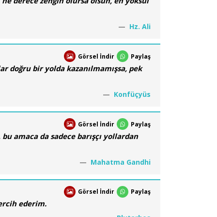
, ne derece zengin olursa olsun, en yoksul
Hz. Ali
Görsel İndir
Paylaş
nlar doğru bir yolda kazanılmamışsa, pek
Konfüçyüs
Görsel İndir
Paylaş
r, bu amaca da sadece barışçı yollardan
Mahatma Gandhi
Görsel İndir
Paylaş
ercih ederim.