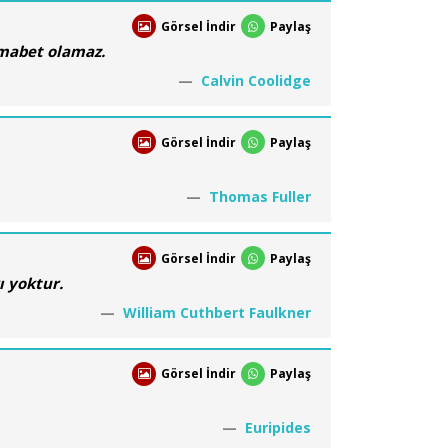
Görsel İndir
Paylaş
r mabet olamaz.
Calvin Coolidge
Görsel İndir
Paylaş
Thomas Fuller
Görsel İndir
Paylaş
ı yoktur.
William Cuthbert Faulkner
Görsel İndir
Paylaş
Euripides