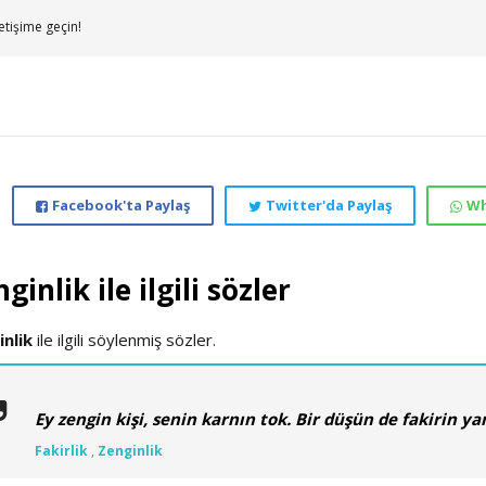
etişime geçin!
Facebook'ta Paylaş
Twitter'da Paylaş
Wh
ginlik ile ilgili sözler
nlik
ile ilgili söylenmiş sözler.
Ey zengin kişi, senin karnın tok. Bir düşün de fakirin y
Fakirlik
,
Zenginlik