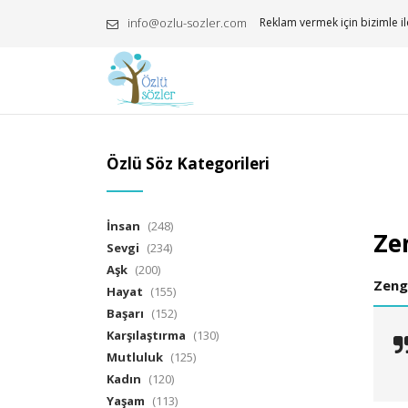
info@ozlu-sozler.com
Reklam vermek için bizimle il
Özlü Söz Kategorileri
İnsan
(248)
Zen
Sevgi
(234)
Aşk
(200)
Zengi
Hayat
(155)
Başarı
(152)
Karşılaştırma
(130)
Mutluluk
(125)
Kadın
(120)
Yaşam
(113)