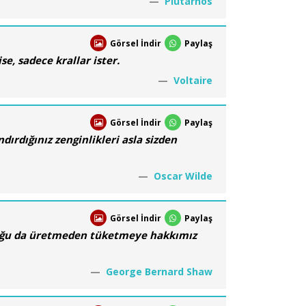
Plutarhos
Görsel İndir
Paylaş
se, sadece krallar ister.
Voltaire
Görsel İndir
Paylaş
dırdığınız zenginlikleri asla sizden
Oscar Wilde
Görsel İndir
Paylaş
uğu da üretmeden tüketmeye hakkımız
George Bernard Shaw