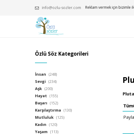
info@ozlu-sozler.com
Reklam vermek için bizimle il
Özlü Söz Kategorileri
İnsan
(248)
Pl
Sevgi
(234)
Aşk
(200)
Plut
Hayat
(155)
Başarı
(152)
Tüm
Karşılaştırma
(130)
Payl
Mutluluk
(125)
Kadın
(120)
Yaşam
(113)