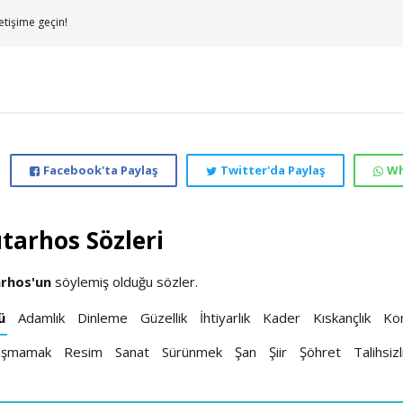
etişime geçin!
Facebook'ta Paylaş
Twitter'da Paylaş
Wh
utarhos Sözleri
arhos'un
söylemiş olduğu sözler.
ü
Adamlık
Dinleme
Güzellik
İhtiyarlık
Kader
Kıskançlık
Ko
aşmamak
Resim
Sanat
Sürünmek
Şan
Şiir
Şöhret
Talihsizl