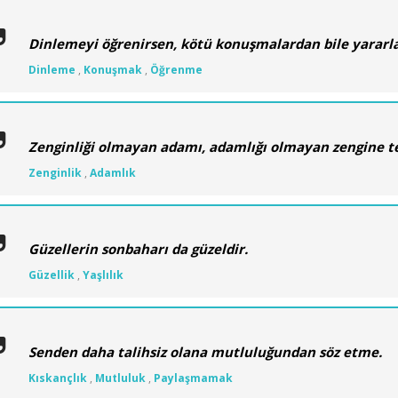
Dinlemeyi öğrenirsen, kötü konuşmalardan bile yararla
Dinleme
,
Konuşmak
,
Öğrenme
Zenginliği olmayan adamı, adamlığı olmayan zengine t
Zenginlik
,
Adamlık
Güzellerin sonbaharı da güzeldir.
Güzellik
,
Yaşlılık
Senden daha talihsiz olana mutluluğundan söz etme.
Kıskançlık
,
Mutluluk
,
Paylaşmamak