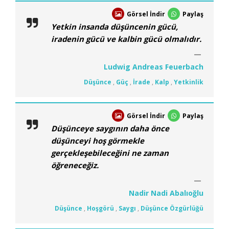
Görsel İndir
Paylaş
Yetkin insanda düşüncenin gücü,
iradenin gücü ve kalbin gücü olmalıdır.
Ludwig Andreas Feuerbach
Düşünce
,
Güç
,
İrade
,
Kalp
,
Yetkinlik
Görsel İndir
Paylaş
Düşünceye saygının daha önce
düşünceyi hoş görmekle
gerçekleşebileceğini ne zaman
öğreneceğiz.
Nadir Nadi Abalıoğlu
Düşünce
,
Hoşgörü
,
Saygı
,
Düşünce Özgürlüğü