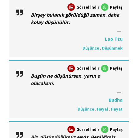
Görsel İndir
Paylaş
Birşey bulanık görüldüğü zaman, daha
kolay düşünülür.
Lao Tzu
Düşünce
,
Düşünmek
Görsel İndir
Paylaş
Bugün ne düşünürsen, yarın o
olacaksın.
Budha
Düşünce
,
Hayal
,
Hayat
Görsel İndir
Paylaş
Biz, düşündüğümüz şeyiz. Benliğimiz