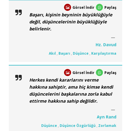
Görsel İndir
Paylaş
Başarı, kişinin beyninin büyüklüğüyle
değil, düşüncelerinin büyüklüğüyle
belirlenir.
Hz. Davud
Akıl
,
Başarı
,
Düşünce
,
Karşılaştırma
Görsel İndir
Paylaş
Herkes kendi kararlarını verme
hakkına sahiptir, ama hiç kimse kendi
düşüncelerini başkalarına zorla kabul
ettirme hakkına sahip değildir.
Ayn Rand
Düşünce
,
Düşünce Özgürlüğü
,
Zorlamak