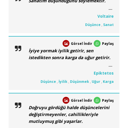
Sanatım düşündüğünü söylemektir.
Voltaire
Düşünce
,
Sanat
Görsel İndir
Paylaş
İyiye yormak iyilik getirir, sen
istedikten sonra karga da uğur getirir.
Epiktetos
Düşünce
,
İyilik
,
Düşünmek
,
Uğur
,
Karga
Görsel İndir
Paylaş
Doğruyu gördüğü halde düşüncelerini
değiştirmeyenler, cahillikleriyle
mutluymuş gibi yaşarlar.