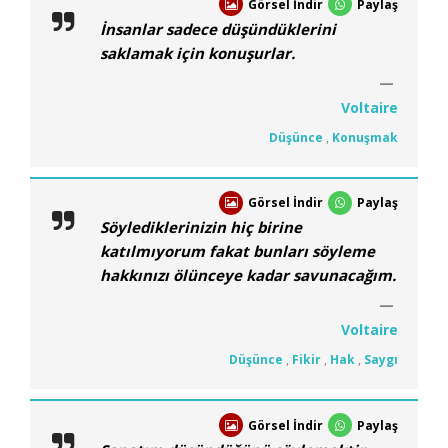
Görsel İndir
Paylaş
İnsanlar sadece düşündüklerini
saklamak için konuşurlar.
Voltaire
Düşünce
,
Konuşmak
Görsel İndir
Paylaş
Söylediklerinizin hiç birine
katılmıyorum fakat bunları söyleme
hakkınızı ölünceye kadar savunacağım.
Voltaire
Düşünce
,
Fikir
,
Hak
,
Saygı
Görsel İndir
Paylaş