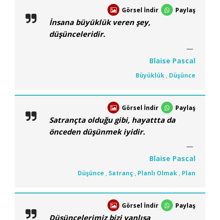
Görsel İndir
Paylaş
İnsana büyüklük veren şey,
düşünceleridir.
Blaise Pascal
Büyüklük
,
Düşünce
Görsel İndir
Paylaş
Satrançta olduğu gibi, hayattta da
önceden düşünmek iyidir.
Blaise Pascal
Düşünce
,
Satranç
,
Planlı Olmak
,
Plan
Görsel İndir
Paylaş
Düşüncelerimiz bizi yanlışa