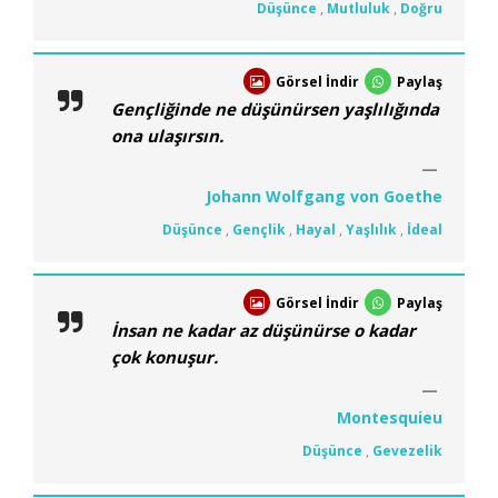
Düşünce
,
Mutluluk
,
Doğru
Görsel İndir
Paylaş
Gençliğinde ne düşünürsen yaşlılığında
ona ulaşırsın.
Johann Wolfgang von Goethe
Düşünce
,
Gençlik
,
Hayal
,
Yaşlılık
,
İdeal
Görsel İndir
Paylaş
İnsan ne kadar az düşünürse o kadar
çok konuşur.
Montesquieu
Düşünce
,
Gevezelik