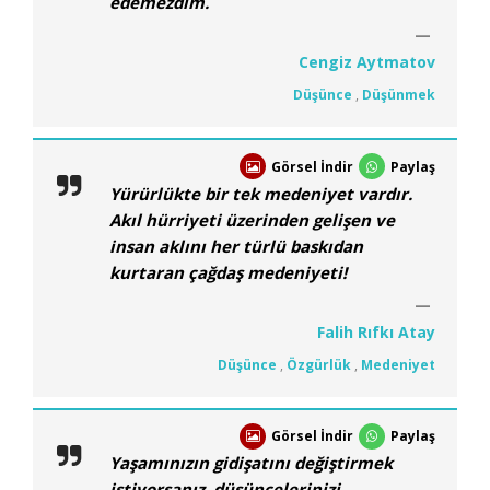
edemezdim.
Cengiz Aytmatov
Düşünce
,
Düşünmek
Görsel İndir
Paylaş
Yürürlükte bir tek medeniyet vardır.
Akıl hürriyeti üzerinden gelişen ve
insan aklını her türlü baskıdan
kurtaran çağdaş medeniyeti!
Falih Rıfkı Atay
Düşünce
,
Özgürlük
,
Medeniyet
Görsel İndir
Paylaş
Yaşamınızın gidişatını değiştirmek
istiyorsanız, düşüncelerinizi