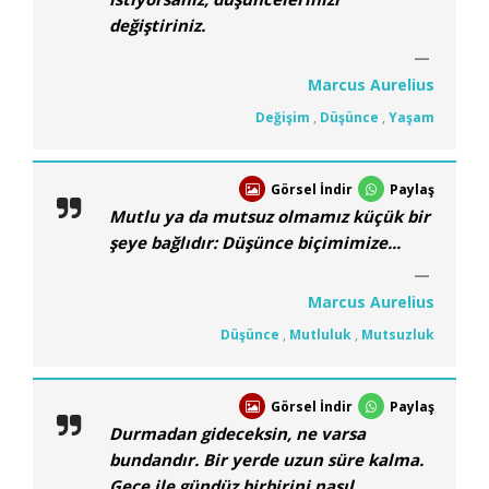
değiştiriniz.
Marcus Aurelius
Değişim
,
Düşünce
,
Yaşam
Görsel İndir
Paylaş
Mutlu ya da mutsuz olmamız küçük bir
şeye bağlıdır: Düşünce biçimimize...
Marcus Aurelius
Düşünce
,
Mutluluk
,
Mutsuzluk
Görsel İndir
Paylaş
Durmadan gideceksin, ne varsa
bundandır. Bir yerde uzun süre kalma.
Gece ile gündüz birbirini nasıl