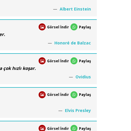
Albert Einstein
Görsel İndir
Paylaş
er.
Honoré de Balzac
Görsel İndir
Paylaş
 çok hızlı koşar.
Ovidius
Görsel İndir
Paylaş
Elvis Presley
Görsel İndir
Paylaş