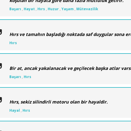
koşulan bir hayata göre daha fazla mutluluk getirir.
Başarı
,
Hayat
,
Hırs
,
Huzur
,
Yaşam
,
Mütevazilik
Hırs ve tamahın başladığı noktada saf duygular sona er
Hırs
Bir at, ancak yakalanacak ve geçilecek başka atlar varsa
Başarı
,
Hırs
Hırs, sekiz silindirli motoru olan bir hayaldir.
Hayal
,
Hırs