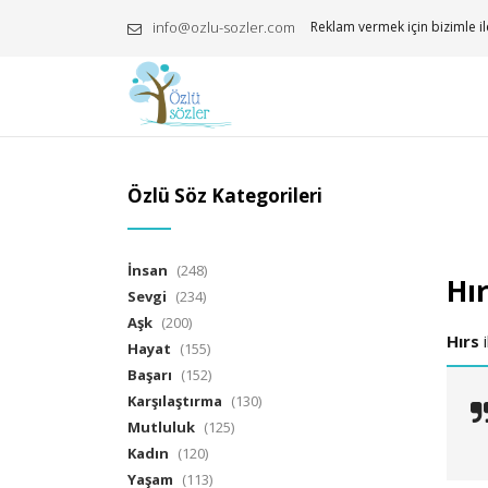
info@ozlu-sozler.com
Reklam vermek için bizimle il
Özlü Söz Kategorileri
İnsan
(248)
Hır
Sevgi
(234)
Aşk
(200)
Hırs
i
Hayat
(155)
Başarı
(152)
Karşılaştırma
(130)
Mutluluk
(125)
Kadın
(120)
Yaşam
(113)