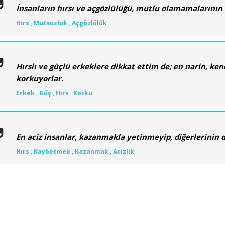
İnsanların hırsı ve açgözlülüğü, mutlu olamamalarının 
Hırs
,
Mutsuzluk
,
Açgözlülük
Hırslı ve güçlü erkeklere dikkat ettim de; en narin, kend
korkuyorlar.
Erkek
,
Güç
,
Hırs
,
Korku
En aciz insanlar, kazanmakla yetinmeyip, diğerlerinin d
Hırs
,
Kaybetmek
,
Kazanmak
,
Acizlik