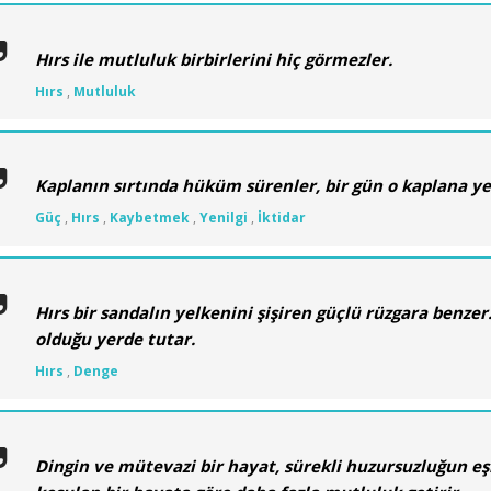
Hırs ile mutluluk birbirlerini hiç görmezler.
Hırs
,
Mutluluk
Kaplanın sırtında hüküm sürenler, bir gün o kaplana 
Güç
,
Hırs
,
Kaybetmek
,
Yenilgi
,
İktidar
Hırs bir sandalın yelkenini şişiren güçlü rüzgara benzer.
olduğu yerde tutar.
Hırs
,
Denge
Dingin ve mütevazi bir hayat, sürekli huzursuzluğun eşl