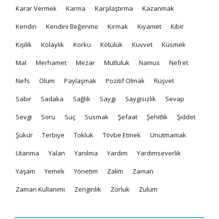
Karar Vermek
Karma
Karşılaştırma
Kazanmak
Kendin
Kendini Beğenme
Kırmak
Kıyamet
Kibir
Kişilik
Kolaylık
Korku
Kötülük
Kuvvet
Küsmek
Mal
Merhamet
Mezar
Mutluluk
Namus
Nefret
Nefs
Ölüm
Paylaşmak
Pozitif Olmak
Rüşvet
Sabır
Sadaka
Sağlık
Saygı
Saygısızlık
Sevap
Sevgi
Soru
Suç
Susmak
Şefaat
Şehitlik
Şiddet
Şükür
Terbiye
Tokluk
Tövbe Etmek
Unutmamak
Utanma
Yalan
Yanılma
Yardım
Yardımseverlik
Yaşam
Yemek
Yönetim
Zalim
Zaman
Zaman Kullanımı
Zenginlik
Zorluk
Zulüm