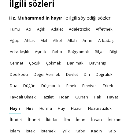
ilgili sözleri
Hz. Muhammed'in
hayır
ile ilgili söylediği sözler
Tümü
Acı
Açlık
Adalet
Adaletsizlik
Affetmek
Ağaç
Ahlak
Akıl
Alkol
Allah
Anne
Arkadaş
Arkadaşlık
Aşırılık
Baba
Bağışlamak
Bilge
Bilgi
Cennet
Çocuk
Çökmek
Darılmak
Davranış
Dedikodu
Değer Vermek
Devlet
Din
Doğruluk
Dua
Düğün
Düşmanlık
Emek
Emniyet
Erkek
Faydalı Olmak
Fazilet
Fidan
Günah
Hak
Hayat
Hayır
Hırs
Hurma
Huy
Huzur
Huzursuzluk
İbadet
İhanet
İktidar
İlim
İman
İnsan
İntikam
İslam
İstek
İstemek
İyilik
Kabir
Kadın
Kalp