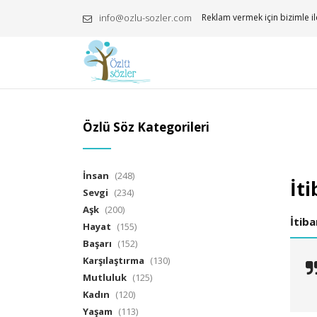
info@ozlu-sozler.com
Reklam vermek için bizimle il
Özlü Söz Kategorileri
İnsan
(248)
İti
Sevgi
(234)
Aşk
(200)
İtiba
Hayat
(155)
Başarı
(152)
Karşılaştırma
(130)
Mutluluk
(125)
Kadın
(120)
Yaşam
(113)