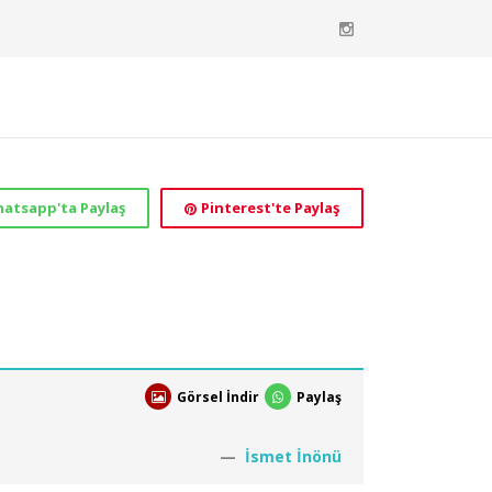
atsapp'ta Paylaş
Pinterest'te Paylaş
Görsel İndir
Paylaş
İsmet İnönü