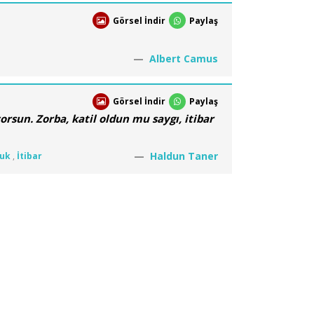
Görsel İndir
Paylaş
Albert Camus
Görsel İndir
Paylaş
rsun. Zorba, katil oldun mu saygı, itibar
Haldun Taner
uk
,
İtibar