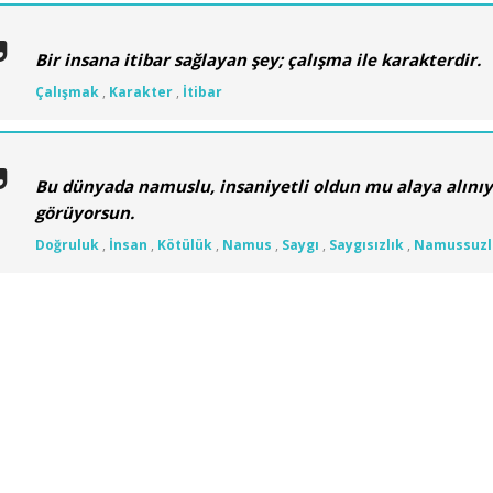
Bir insana itibar sağlayan şey; çalışma ile karakterdir.
Çalışmak
,
Karakter
,
İtibar
Bu dünyada namuslu, insaniyetli oldun mu alaya alınıyo
görüyorsun.
Doğruluk
,
İnsan
,
Kötülük
,
Namus
,
Saygı
,
Saygısızlık
,
Namussuzl