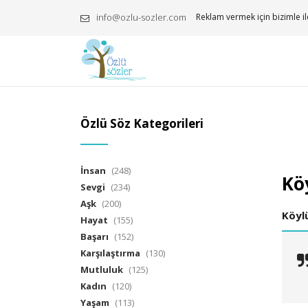
info@ozlu-sozler.com
Reklam vermek için bizimle il
Özlü Söz Kategorileri
İnsan
(248)
Köy
Sevgi
(234)
Aşk
(200)
Köyl
Hayat
(155)
Başarı
(152)
Karşılaştırma
(130)
Mutluluk
(125)
Kadın
(120)
Yaşam
(113)