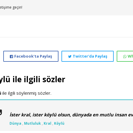
etişime geçin!
Facebook'ta Paylaş
Twitter'da Paylaş
Wh
lü ile ilgili sözler
ü
ile ilgili söylenmiş sözler.
İster kral, ister köylü olsun, dünyada en mutlu insan e
Dünya
,
Mutluluk
,
Kral
,
Köylü