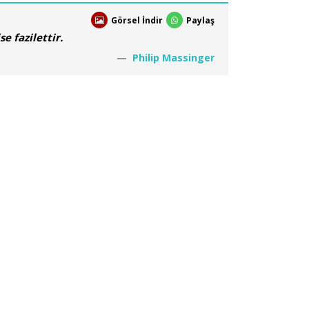
Görsel İndir
Paylaş
e fazilettir.
Philip Massinger