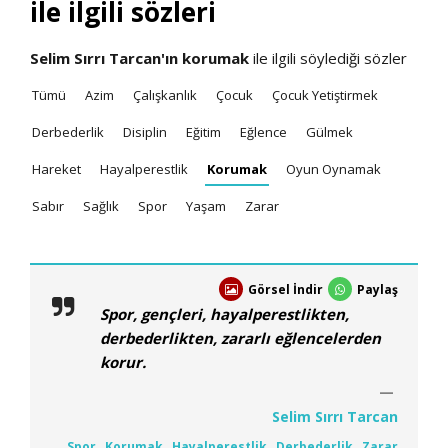
ile ilgili sözleri
Selim Sırrı Tarcan'ın
korumak
ile ilgili söylediği sözler
Tümü
Azim
Çalışkanlık
Çocuk
Çocuk Yetiştirmek
Derbederlik
Disiplin
Eğitim
Eğlence
Gülmek
Hareket
Hayalperestlik
Korumak
Oyun Oynamak
Sabır
Sağlık
Spor
Yaşam
Zarar
Görsel İndir
Paylaş
Spor, gençleri, hayalperestlikten,
derbederlikten, zararlı eğlencelerden
korur.
Selim Sırrı Tarcan
Spor
,
Korumak
,
Hayalperestlik
,
Derbederlik
,
Zarar