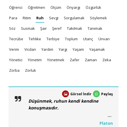
Öğrenci
Öğretmen
Ölçüm
Önyargı
Özgürlük
Para
Ritim
Ruh
Sevgi
Sorgulamak
Söylemek
Söz
Susmak
Şair
Şeref
Takılmak
Tanımak
Tecrübe
Tehlike
Terbiye
Toplum
Utanç
Ünvan
Verim
Vicdan
Yardım
Yargı
Yaşam
Yaşamak
Yönetici
Yönetim
Yönetmek
Zafer
Zaman
Zeka
Zorba
Zorluk
Görsel İndir
Paylaş
Düşünmek, ruhun kendi kendine
konuşmasıdır.
Platon