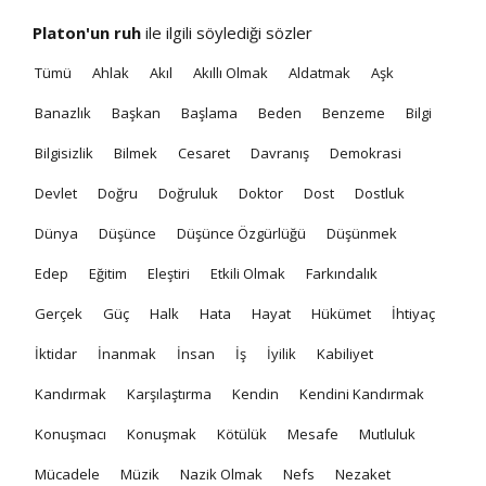
Platon'un
ruh
ile ilgili söylediği sözler
Tümü
Ahlak
Akıl
Akıllı Olmak
Aldatmak
Aşk
Banazlık
Başkan
Başlama
Beden
Benzeme
Bilgi
Bilgisizlik
Bilmek
Cesaret
Davranış
Demokrasi
Devlet
Doğru
Doğruluk
Doktor
Dost
Dostluk
Dünya
Düşünce
Düşünce Özgürlüğü
Düşünmek
Edep
Eğitim
Eleştiri
Etkili Olmak
Farkındalık
Gerçek
Güç
Halk
Hata
Hayat
Hükümet
İhtiyaç
İktidar
İnanmak
İnsan
İş
İyilik
Kabiliyet
Kandırmak
Karşılaştırma
Kendin
Kendini Kandırmak
Konuşmacı
Konuşmak
Kötülük
Mesafe
Mutluluk
Mücadele
Müzik
Nazik Olmak
Nefs
Nezaket